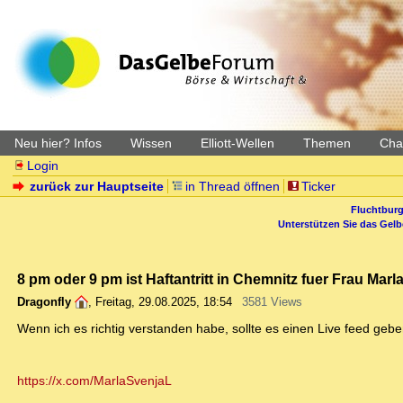
Neu hier? Infos
Wissen
Elliott-Wellen
Themen
Char
Login
zurück zur Hauptseite
in Thread öffnen
Ticker
Fluchtburg
Unterstützen Sie das Gel
8 pm oder 9 pm ist Haftantritt in Chemnitz fuer Frau Marl
Dragonfly
,
Freitag, 29.08.2025, 18:54
3581 Views
Wenn ich es richtig verstanden habe, sollte es einen Live feed gebe
https://x.com/MarlaSvenjaL