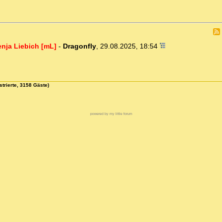
enja Liebich [mL]
-
Dragonfly
,
29.08.2025, 18:54
strierte, 3158 Gäste)
powered by my little forum