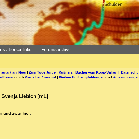
ts / Börsenlinks
Forumsarchive
 autark am Meer
|
Zum Tode Jürgen Küßners
|
Bücher vom Kopp-Verlag |
Datenschut
be Forum
durch
Käufe bei Amazon
! |
Weitere Buchempfehlungen
und
Amazonnavigat
a Svenja Liebich [mL]
n und zwar hier: