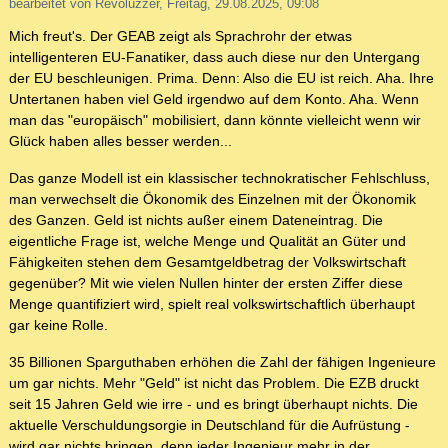
bearbeitet von Revoluzzer, Freitag, 29.08.2025, 09:08
Mich freut's. Der GEAB zeigt als Sprachrohr der etwas
intelligenteren EU-Fanatiker, dass auch diese nur den Untergang
der EU beschleunigen. Prima. Denn: Also die EU ist reich. Aha. Ihre
Untertanen haben viel Geld irgendwo auf dem Konto. Aha. Wenn
man das "europäisch" mobilisiert, dann könnte vielleicht wenn wir
Glück haben alles besser werden...
Das ganze Modell ist ein klassischer technokratischer Fehlschluss,
man verwechselt die Ökonomik des Einzelnen mit der Ökonomik
des Ganzen. Geld ist nichts außer einem Dateneintrag. Die
eigentliche Frage ist, welche Menge und Qualität an Güter und
Fähigkeiten stehen dem Gesamtgeldbetrag der Volkswirtschaft
gegenüber? Mit wie vielen Nullen hinter der ersten Ziffer diese
Menge quantifiziert wird, spielt real volkswirtschaftlich überhaupt
gar keine Rolle.
35 Billionen Sparguthaben erhöhen die Zahl der fähigen Ingenieure
um gar nichts. Mehr "Geld" ist nicht das Problem. Die EZB druckt
seit 15 Jahren Geld wie irre - und es bringt überhaupt nichts. Die
aktuelle Verschuldungsorgie in Deutschland für die Aufrüstung -
wird gar nichts bringen, denn jeder Ingenieur mehr in der