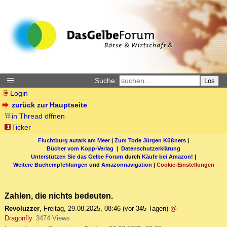
Suche:
Los
Login
zurück zur Hauptseite
in Thread öffnen
Ticker
Fluchtburg autark am Meer
|
Zum Tode Jürgen Küßners
|
Bücher vom Kopp-Verlag |
Datenschutzerklärung
Unterstützen Sie das Gelbe Forum
durch
Käufe bei Amazon
! |
Weitere Buchempfehlungen
und
Amazonnavigation
|
Cookie-Einstellungen
Zahlen, die nichts bedeuten.
Revoluzzer
,
Freitag, 29.08.2025, 08:46
(vor 345 Tagen)
@
Dragonfly
3474 Views