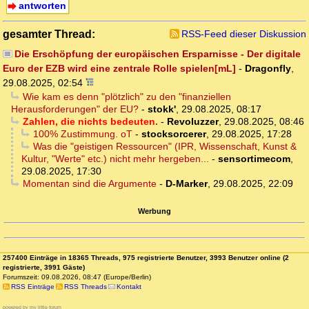
antworten
gesamter Thread:
RSS-Feed dieser Diskussion
Die Erschöpfung der europäischen Ersparnisse - Der digitale
Euro der EZB wird eine zentrale Rolle spielen[mL]
-
Dragonfly
,
29.08.2025, 02:54
Wie kam es denn "plötzlich" zu den "finanziellen
Herausforderungen" der EU?
-
stokk'
,
29.08.2025, 08:17
Zahlen, die nichts bedeuten.
-
Revoluzzer
,
29.08.2025, 08:46
100% Zustimmung. oT
-
stocksorcerer
,
29.08.2025, 17:28
Was die "geistigen Ressourcen" (IPR, Wissenschaft, Kunst &
Kultur, "Werte" etc.) nicht mehr hergeben...
-
sensortimecom
,
29.08.2025, 17:30
Momentan sind die Argumente
-
D-Marker
,
29.08.2025, 22:09
Werbung
257400 Einträge in 18365 Threads, 975 registrierte Benutzer, 3993 Benutzer online (2
registrierte, 3991 Gäste)
Forumszeit: 09.08.2026, 08:47 (Europe/Berlin)
RSS Einträge
RSS Threads
Kontakt
powered by my little forum