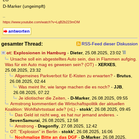
D-Marker (ungeimpft)
--
https://www.youtube.com/watch?v=LqB2b223mOM
antworten
gesamter Thread:
RSS-Feed dieser Diskussion
ot: Explosionen in Hamburg
-
Dieter
,
25.08.2025, 23:02
Ursache soll ein abgestelltes Auto sein, das in Flammen aufging.
Was für ein Auto mag es gewesen sein? (OT)
-
XERXES
,
25.08.2025, 23:32
Allgemeines Parkverbot für E-Kisten zu erwarten?
-
Brutus
,
26.08.2025, 02:44
Was meint Ihr, wie lange machen die es noch?
-
JJB
,
26.08.2025, 07:22
Je idiotischer die Zeiten,
-
D-Marker
,
26.08.2025, 09:55
Armstrong kommentiert die Wirtschaftspolitik der aktuellen
Koalition: Wohlfahrtsstaat ade? (nL)
-
stokk'
,
26.08.2025, 09:45
Das Geld ist nicht weg, es hat nur jemand anderes.
-
SevenSamurai
,
26.08.2025, 12:58
Amstrong
-
Dragonfly
,
27.08.2025, 12:42
OT: "Explosion" in Berlin
-
stokk'
,
26.08.2025, 16:06
Nochmalige Bitte an das DGF
-
D-Marker
,
26.08.2025,