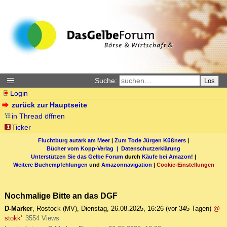
Suche:
Los
Login
zurück zur Hauptseite
in Thread öffnen
Ticker
Fluchtburg autark am Meer
|
Zum Tode Jürgen Küßners
|
Bücher vom Kopp-Verlag |
Datenschutzerklärung
Unterstützen Sie das Gelbe Forum
durch
Käufe bei Amazon
! |
Weitere Buchempfehlungen
und
Amazonnavigation
|
Cookie-Einstellungen
Nochmalige Bitte an das DGF
D-Marker
,
Rostock (MV)
,
Dienstag, 26.08.2025, 16:26
(vor 345 Tagen)
@
stokk'
3554 Views