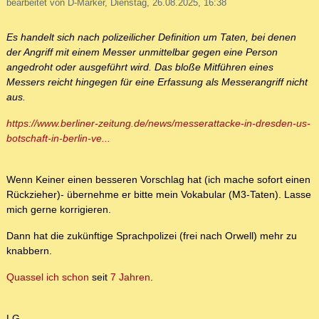
bearbeitet von D-Marker, Dienstag, 26.08.2025, 16:38
Es handelt sich nach polizeilicher Definition um Taten, bei denen
der Angriff mit einem Messer unmittelbar gegen eine Person
angedroht oder ausgeführt wird. Das bloße Mitführen eines
Messers reicht hingegen für eine Erfassung als Messerangriff nicht
aus.
https://www.berliner-zeitung.de/news/messerattacke-in-dresden-us-
botschaft-in-berlin-ve...
Wenn Keiner einen besseren Vorschlag hat (ich mache sofort einen
Rückzieher)- übernehme er bitte mein Vokabular (M3-Taten). Lasse
mich gerne korrigieren.
Dann hat die zukünftige Sprachpolizei (frei nach Orwell) mehr zu
knabbern.
Quassel ich schon
seit
7 Jahren
.
LG