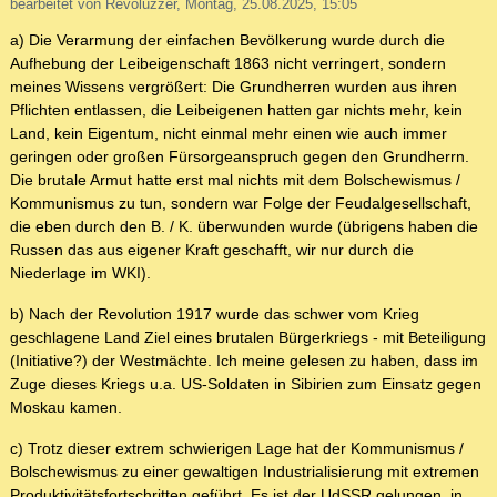
bearbeitet von Revoluzzer, Montag, 25.08.2025, 15:05
a) Die Verarmung der einfachen Bevölkerung wurde durch die
Aufhebung der Leibeigenschaft 1863 nicht verringert, sondern
meines Wissens vergrößert: Die Grundherren wurden aus ihren
Pflichten entlassen, die Leibeigenen hatten gar nichts mehr, kein
Land, kein Eigentum, nicht einmal mehr einen wie auch immer
geringen oder großen Fürsorgeanspruch gegen den Grundherrn.
Die brutale Armut hatte erst mal nichts mit dem Bolschewismus /
Kommunismus zu tun, sondern war Folge der Feudalgesellschaft,
die eben durch den B. / K. überwunden wurde (übrigens haben die
Russen das aus eigener Kraft geschafft, wir nur durch die
Niederlage im WKI).
b) Nach der Revolution 1917 wurde das schwer vom Krieg
geschlagene Land Ziel eines brutalen Bürgerkriegs - mit Beteiligung
(Initiative?) der Westmächte. Ich meine gelesen zu haben, dass im
Zuge dieses Kriegs u.a. US-Soldaten in Sibirien zum Einsatz gegen
Moskau kamen.
c) Trotz dieser extrem schwierigen Lage hat der Kommunismus /
Bolschewismus zu einer gewaltigen Industrialisierung mit extremen
Produktivitätsfortschritten geführt. Es ist der UdSSR gelungen, in