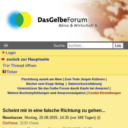
Suche:
Los
Login
zurück zur Hauptseite
in Thread öffnen
Ticker
Fluchtburg autark am Meer
|
Zum Tode Jürgen Küßners
|
Bücher vom Kopp-Verlag |
Datenschutzerklärung
Unterstützen Sie das Gelbe Forum
durch
Käufe bei Amazon
! |
Weitere Buchempfehlungen
und
Amazonnavigation
|
Cookie-Einstellungen
Scheint mir in eine falsche Richtung zu gehen...
Revoluzzer
,
Montag, 25.08.2025, 14:35
(vor 348 Tagen)
@
Ostfriese
3230 Views