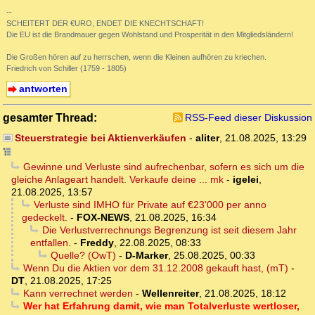
--
SCHEITERT DER €URO, ENDET DIE KNECHTSCHAFT!
Die EU ist die Brandmauer gegen Wohlstand und Prosperität in den Mitgliedsländern!
Die Großen hören auf zu herrschen, wenn die Kleinen aufhören zu kriechen.
Friedrich von Schiller (1759 - 1805)
antworten
gesamter Thread:
RSS-Feed dieser Diskussion
Steuerstrategie bei Aktienverkäufen
-
aliter
,
21.08.2025, 13:29
Gewinne und Verluste sind aufrechenbar, sofern es sich um die
gleiche Anlageart handelt. Verkaufe deine ... mk
-
igelei
,
21.08.2025, 13:57
Verluste sind IMHO für Private auf €23'000 per anno
gedeckelt.
-
FOX-NEWS
,
21.08.2025, 16:34
Die Verlustverrechnungs Begrenzung ist seit diesem Jahr
entfallen.
-
Freddy
,
22.08.2025, 08:33
Quelle? (OwT)
-
D-Marker
,
25.08.2025, 00:33
Wenn Du die Aktien vor dem 31.12.2008 gekauft hast, (mT)
-
DT
,
21.08.2025, 17:25
Kann verrechnet werden
-
Wellenreiter
,
21.08.2025, 18:12
Wer hat Erfahrung damit, wie man Totalverluste wertloser,