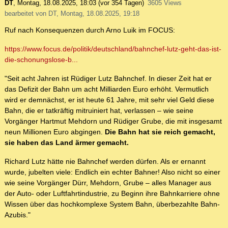
DT
,
Montag, 18.08.2025, 18:03
(vor 354 Tagen)
3605 Views
bearbeitet von DT, Montag, 18.08.2025, 19:18
Ruf nach Konsequenzen durch Arno Luik im FOCUS:
https://www.focus.de/politik/deutschland/bahnchef-lutz-geht-das-ist-
die-schonungslose-b...
"Seit acht Jahren ist Rüdiger Lutz Bahnchef. In dieser Zeit hat er
das Defizit der Bahn um acht Milliarden Euro erhöht. Vermutlich
wird er demnächst, er ist heute 61 Jahre, mit sehr viel Geld diese
Bahn, die er tatkräftig mitruiniert hat, verlassen – wie seine
Vorgänger Hartmut Mehdorn und Rüdiger Grube, die mit insgesamt
neun Millionen Euro abgingen.
Die Bahn hat sie reich gemacht,
sie haben das Land ärmer gemacht.
Richard Lutz hätte nie Bahnchef werden dürfen. Als er ernannt
wurde, jubelten viele: Endlich ein echter Bahner! Also nicht so einer
wie seine Vorgänger Dürr, Mehdorn, Grube – alles Manager aus
der Auto- oder Luftfahrtindustrie, zu Beginn ihre Bahnkarriere ohne
Wissen über das hochkomplexe System Bahn, überbezahlte Bahn-
Azubis."