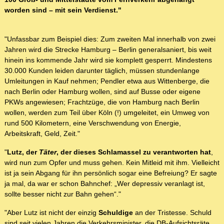
worden sind – mit sein Verdienst."
"Unfassbar zum Beispiel dies: Zum zweiten Mal innerhalb von zwei
Jahren wird die Strecke Hamburg – Berlin generalsaniert, bis weit
hinein ins kommende Jahr wird sie komplett gesperrt. Mindestens
30.000 Kunden leiden darunter täglich, müssen stundenlange
Umleitungen in Kauf nehmen; Pendler etwa aus Wittenberge, die
nach Berlin oder Hamburg wollen, sind auf Busse oder eigene
PKWs angewiesen; Frachtzüge, die von Hamburg nach Berlin
wollen, werden zum Teil über Köln (!) umgeleitet, ein Umweg von
rund 500 Kilometern, eine Verschwendung von Energie,
Arbeitskraft, Geld, Zeit."
"
Lutz, der
Täter
, der dieses Schlamassel zu verantworten hat
,
wird nun zum Opfer und muss gehen. Kein Mitleid mit ihm. Vielleicht
ist ja sein Abgang für ihn persönlich sogar eine Befreiung? Er sagte
ja mal, da war er schon Bahnchef: „Wer depressiv veranlagt ist,
sollte besser nicht zur Bahn gehen“."
"Aber Lutz ist nicht der einzig
Schuldige
an der Tristesse. Schuld
sind seit vielen Jahren die Verkehrsminister, die DB-Aufsichtsräte,