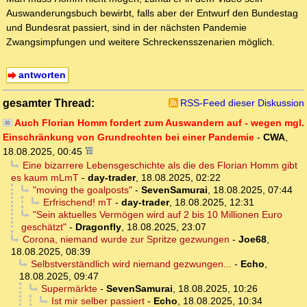
Auswanderungsbuch bewirbt, falls aber der Entwurf den Bundestag
und Bundesrat passiert, sind in der nächsten Pandemie
Zwangsimpfungen und weitere Schreckensszenarien möglich.
antworten
gesamter Thread:
RSS-Feed dieser Diskussion
Auch Florian Homm fordert zum Auswandern auf - wegen mgl.
Einschränkung von Grundrechten bei einer Pandemie
-
CWA
,
18.08.2025, 00:45
Eine bizarrere Lebensgeschichte als die des Florian Homm gibt
es kaum mLmT
-
day-trader
,
18.08.2025, 02:22
"moving the goalposts"
-
SevenSamurai
,
18.08.2025, 07:44
Erfrischend! mT
-
day-trader
,
18.08.2025, 12:31
"Sein aktuelles Vermögen wird auf 2 bis 10 Millionen Euro
geschätzt"
-
Dragonfly
,
18.08.2025, 23:07
Corona, niemand wurde zur Spritze gezwungen
-
Joe68
,
18.08.2025, 08:39
Selbstverständlich wird niemand gezwungen...
-
Echo
,
18.08.2025, 09:47
Supermärkte
-
SevenSamurai
,
18.08.2025, 10:26
Ist mir selber passiert
-
Echo
,
18.08.2025, 10:34