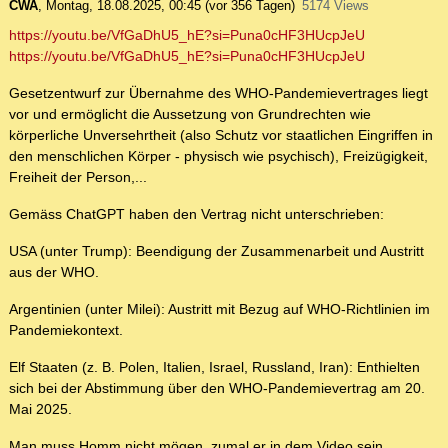
CWA
,
Montag, 18.08.2025, 00:45
(vor 356 Tagen)
5174 Views
https://youtu.be/VfGaDhU5_hE?si=Puna0cHF3HUcpJeU
https://youtu.be/VfGaDhU5_hE?si=Puna0cHF3HUcpJeU
Gesetzentwurf zur Übernahme des WHO-Pandemievertrages liegt
vor und ermöglicht die Aussetzung von Grundrechten wie
körperliche Unversehrtheit (also Schutz vor staatlichen Eingriffen in
den menschlichen Körper - physisch wie psychisch), Freizügigkeit,
Freiheit der Person,...
Gemäss ChatGPT haben den Vertrag nicht unterschrieben:
USA (unter Trump): Beendigung der Zusammenarbeit und Austritt
aus der WHO.
Argentinien (unter Milei): Austritt mit Bezug auf WHO-Richtlinien im
Pandemiekontext.
Elf Staaten (z. B. Polen, Italien, Israel, Russland, Iran): Enthielten
sich bei der Abstimmung über den WHO-Pandemievertrag am 20.
Mai 2025.
Man muss Homm nicht mögen, zumal er in dem Video sein