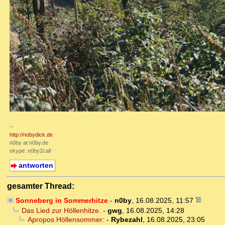
--
http://nobydick.de
n0by at n0by.de
skype: n0by2call
antworten
gesamter Thread:
Sonneberg in Sommerhitze
-
n0by
,
16.08.2025, 11:57
Das Lied zur Höllenhitze.
-
gwg
,
16.08.2025, 14:28
Apropos Höllensommer:
-
Rybezahl
,
16.08.2025, 23:05