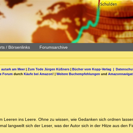
ts / Börsenlinks
Forumsarchive
 autark am Meer
|
Zum Tode Jürgen Küßners
|
Bücher vom Kopp-Verlag |
Datenschut
be Forum
durch
Käufe bei Amazon
! |
Weitere Buchempfehlungen
und
Amazonnavigat
em Leeren ins Leere. Ohne zu wissen, wie Gedanken sich ordnen lassen
al langweilt sich der Leser, was der Autor sich in der Hitze aus den F