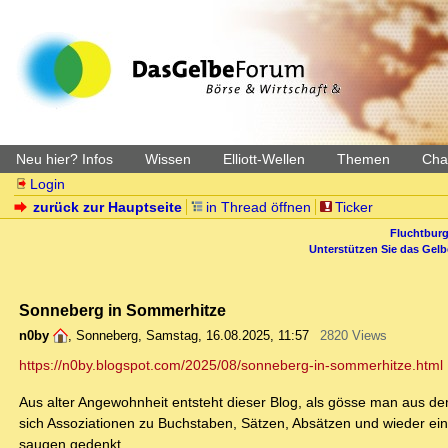
Neu hier? Infos
Wissen
Elliott-Wellen
Themen
Char
Login
zurück zur Hauptseite
in Thread öffnen
Ticker
Fluchtburg
Unterstützen Sie das Gel
Sonneberg in Sommerhitze
n0by
,
Sonneberg
,
Samstag, 16.08.2025, 11:57
2820 Views
https://n0by.blogspot.com/2025/08/sonneberg-in-sommerhitze.html
Aus alter Angewohnheit entsteht dieser Blog, als gösse man aus d
sich Assoziationen zu Buchstaben, Sätzen, Absätzen und wieder einm
saugen gedenkt.