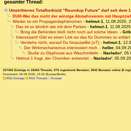
gesamter Thread:
Umstrittenes Totalherbizid "Roundup Future" darf seit dem 
DUH-War das nicht der winzige Abmahnverein mit Hauptziel
Wieder so ein Propagandaphänomen
-
helmut-1
,
11.08.2025, 
Das ist so ähnlich wie mit dem Parken
-
helmut-1
,
11.08.2025
Bring die Behörden bloß nicht noch auf solche Ideen.
-
Gri
Interessant! Gibt es einen Link wo das für Dummies so erklärt
Verstehe nicht, worauf Du hinauswillst (oT)
-
helmut-1
,
12.
Der Wirkmechanismus interessiert mich.
-
heller
,
04.09.2
Studie zu Glyphosat aus Waschmitteln:
-
Naclador'
,
05.
Helmut-1 fragt, der Chemiker antwortet:
-
Naclador'
,
05.09.20
257402 Einträge in 18365 Threads, 975 registrierte Benutzer, 3942 Benutzer online (9 regi
Forumszeit: 09.08.2026, 15:33 (Europe/Berlin)
RSS Einträge
RSS Threads
Kontakt