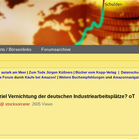
ts / Börsenlinks
Forumsarchive
 autark am Meer
|
Zum Tode Jürgen Küßners
|
Bücher vom Kopp-Verlag |
Datenschut
be Forum
durch
Käufe bei Amazon
! |
Weitere Buchempfehlungen
und
Amazonnavigat
el Vernichtung der deutschen Industriearbeitsplätze? oT
@ stocksorcerer
2605 Views