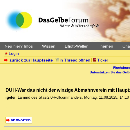
Neu hier? Infos
Wissen
Elliott-Wellen
Themen
Char
Login
zurück zur Hauptseite
in Thread öffnen
Ticker
Fluchtburg
Unterstützen Sie das Gel
DUH-War das nicht der winzige Abmahnverein mit Hauptzi
igelei
,
Lammd des Stasi2.0-Rollcommanders
,
Montag, 11.08.2025, 14:10
.
antworten