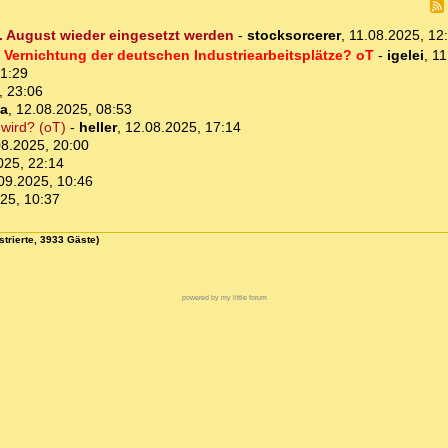
1. August wieder eingesetzt werden
-
stocksorcerer
,
11.08.2025, 12
 Vernichtung der deutschen Industriearbeitsplätze? oT
-
igelei
,
11
21:29
, 23:06
ba
,
12.08.2025, 08:53
 wird? (oT)
-
heller
,
12.08.2025, 17:14
08.2025, 20:00
025, 22:14
09.2025, 10:46
25, 10:37
strierte, 3933 Gäste)
powered by my little forum