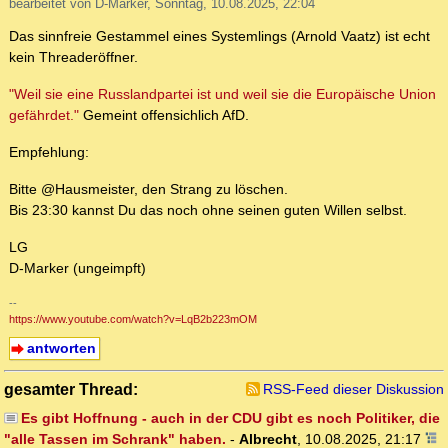
bearbeitet von D-Marker, Sonntag, 10.08.2025, 22:04
Das sinnfreie Gestammel eines Systemlings (Arnold Vaatz) ist echt
kein Threaderöffner.
"Weil sie eine Russlandpartei ist und weil sie die Europäische Union
gefährdet."
Gemeint offensichlich AfD.
Empfehlung:
Bitte @Hausmeister, den Strang zu löschen.
Bis 23:30 kannst Du das noch ohne seinen guten Willen selbst.
LG
D-Marker (ungeimpft)
--
https://www.youtube.com/watch?v=LqB2b223mOM
antworten
gesamter Thread:
RSS-Feed dieser Diskussion
Es gibt Hoffnung - auch in der CDU gibt es noch Politiker, die
"alle Tassen im Schrank" haben.
-
Albrecht
,
10.08.2025, 21:17