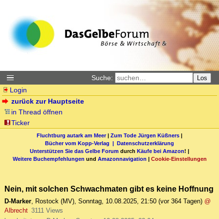
Suche:
Los
Login
zurück zur Hauptseite
in Thread öffnen
Ticker
Fluchtburg autark am Meer
|
Zum Tode Jürgen Küßners
|
Bücher vom Kopp-Verlag |
Datenschutzerklärung
Unterstützen Sie das Gelbe Forum
durch
Käufe bei Amazon
! |
Weitere Buchempfehlungen
und
Amazonnavigation
|
Cookie-Einstellungen
Nein, mit solchen Schwachmaten gibt es keine Hoffnung
D-Marker
,
Rostock (MV)
,
Sonntag, 10.08.2025, 21:50
(vor 364 Tagen)
@
Albrecht
3111 Views