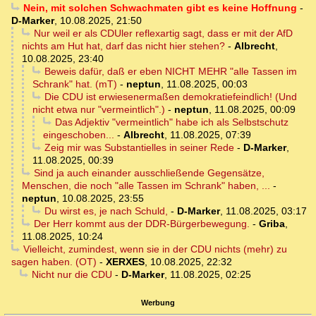
Nein, mit solchen Schwachmaten gibt es keine Hoffnung
-
D-Marker
,
10.08.2025, 21:50
Nur weil er als CDUler reflexartig sagt, dass er mit der AfD
nichts am Hut hat, darf das nicht hier stehen?
-
Albrecht
,
10.08.2025, 23:40
Beweis dafür, daß er eben NICHT MEHR "alle Tassen im
Schrank" hat. (mT)
-
neptun
,
11.08.2025, 00:03
Die CDU ist erwiesenermaßen demokratiefeindlich! (Und
nicht etwa nur "vermeintlich".)
-
neptun
,
11.08.2025, 00:09
Das Adjektiv "vermeintlich" habe ich als Selbstschutz
eingeschoben...
-
Albrecht
,
11.08.2025, 07:39
Zeig mir was Substantielles in seiner Rede
-
D-Marker
,
11.08.2025, 00:39
Sind ja auch einander ausschließende Gegensätze,
Menschen, die noch "alle Tassen im Schrank" haben, ...
-
neptun
,
10.08.2025, 23:55
Du wirst es, je nach Schuld,
-
D-Marker
,
11.08.2025, 03:17
Der Herr kommt aus der DDR-Bürgerbewegung.
-
Griba
,
11.08.2025, 10:24
Vielleicht, zumindest, wenn sie in der CDU nichts (mehr) zu
sagen haben. (OT)
-
XERXES
,
10.08.2025, 22:32
Nicht nur die CDU
-
D-Marker
,
11.08.2025, 02:25
Werbung