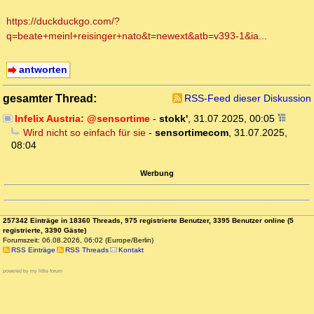
https://duckduckgo.com/?
q=beate+meinl+reisinger+nato&t=newext&atb=v393-1&ia...
antworten
gesamter Thread:
RSS-Feed dieser Diskussion
Infelix Austria: @sensortime
-
stokk'
,
31.07.2025, 00:05
Wird nicht so einfach für sie
-
sensortimecom
,
31.07.2025,
08:04
Werbung
257342 Einträge in 18360 Threads, 975 registrierte Benutzer, 3395 Benutzer online (5
registrierte, 3390 Gäste)
Forumszeit: 06.08.2026, 06:02 (Europe/Berlin)
RSS Einträge
RSS Threads
Kontakt
powered by my little forum