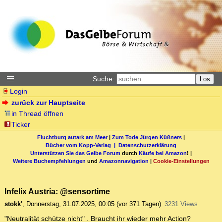
Suche:
Los
Login
zurück zur Hauptseite
in Thread öffnen
Ticker
Fluchtburg autark am Meer
|
Zum Tode Jürgen Küßners
|
Bücher vom Kopp-Verlag |
Datenschutzerklärung
Unterstützen Sie das Gelbe Forum
durch
Käufe bei Amazon
! |
Weitere Buchempfehlungen
und
Amazonnavigation
|
Cookie-Einstellungen
Infelix Austria: @sensortime
stokk'
,
Donnerstag, 31.07.2025, 00:05
(vor 371 Tagen)
3231 Views
"Neutralität schütze nicht" . Braucht ihr wieder mehr Action?