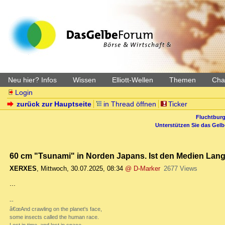
Neu hier? Infos
Wissen
Elliott-Wellen
Themen
Char
Login
zurück zur Hauptseite
in Thread öffnen
Ticker
Fluchtburg
Unterstützen Sie das Gel
60 cm "Tsunami" in Norden Japans. Ist den Medien Lang
XERXES
,
Mittwoch, 30.07.2025, 08:34
@ D-Marker
2677 Views
...
--
â€œAnd crawling on the planet's face,
some insects called the human race.