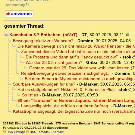
Lost in time, and lost in space.
And meaning.â€
antworten
gesamter Thread:
Kamchatka 8.7 Erdbeben. (mVuT)
-
DT
,
30.07.2025, 03:11
Bewegung relativ zur Webcam?
-
Domino
,
30.07.2025, 04:08
Die Kamera bewegt sich nicht relativ zu Wand/ Fenster - di
Zumindest dieses Video hat dafür auch nichts mit dem aktu
Die Prostata und dann auf´s Handy geguckt owT
-
stokk'
War der 28.03. nicht gestern?
-
Griba
,
30.07.2025, 12:42
Gestern war der 29. Das Video war wohl vom letzten 
Relativbewegung etwas präziser nachgefragt...
-
Domino
,
0
Bei dem Beben in Myanmar entstanden ja auch gewaltig
Spürbare Auswirkungen für uns?
-
D-Marker
,
30.07.2025, 06:36
Hat es stattgefunden? Nikkei +/- 0, Futures im Plus
-
stokk'
,
So ist es
-
D-Marker
,
30.07.2025, 09:59
60 cm "Tsunami" in Norden Japans. Ist den Medien Lang
Langweilig nicht, die erfüllen nur ihren Auftrag:
-
D-Marker
,
Katastrophe abgesagt. Bei tagesschau.de nur noch (verschämt?) 
257402 Einträge in 18365 Threads, 975 registrierte Benutzer, 3947 Benutzer online (9 regi
Forumszeit: 09.08.2026, 15:33 (Europe/Berlin)
RSS Einträge
RSS Threads
Kontakt