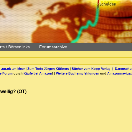
ts / Börsenlinks
Forumsarchive
 autark am Meer
|
Zum Tode Jürgen Küßners
|
Bücher vom Kopp-Verlag |
Datenschut
be Forum
durch
Käufe bei Amazon
! |
Weitere Buchempfehlungen
und
Amazonnavigat
weilig? (OT)