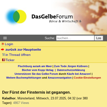
Suche:
Los
Login
zurück zur Hauptseite
in Thread öffnen
Ticker
Fluchtburg autark am Meer
|
Zum Tode Jürgen Küßners
|
Bücher vom Kopp-Verlag |
Datenschutzerklärung
Unterstützen Sie das Gelbe Forum
durch
Käufe bei Amazon
! |
Weitere Buchempfehlungen
und
Amazonnavigation
|
Cookie-Einstellungen
Der Fürst der Finsternis ist gegangen.
Kaladhor
,
Münsterland
,
Mittwoch, 23.07.2025, 04:32
(vor 380
Tagen)
4867 Views