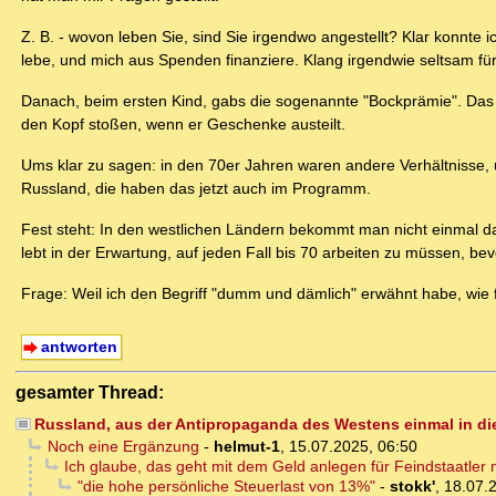
Z. B. - wovon leben Sie, sind Sie irgendwo angestellt? Klar konnte i
lebe, und mich aus Spenden finanziere. Klang irgendwie seltsam fü
Danach, beim ersten Kind, gabs die sogenannte "Bockprämie". Das w
den Kopf stoßen, wenn er Geschenke austeilt.
Ums klar zu sagen: in den 70er Jahren waren andere Verhältnisse,
Russland, die haben das jetzt auch im Programm.
Fest steht: In den westlichen Ländern bekommt man nicht einmal
lebt in der Erwartung, auf jeden Fall bis 70 arbeiten zu müssen, 
Frage: Weil ich den Begriff "dumm und dämlich" erwähnt habe, wie f
antworten
gesamter Thread:
Russland, aus der Antipropaganda des Westens einmal in die
Noch eine Ergänzung
-
helmut-1
,
15.07.2025, 06:50
Ich glaube, das geht mit dem Geld anlegen für Feindstaatler n
"die hohe persönliche Steuerlast von 13%"
-
stokk'
,
18.07.