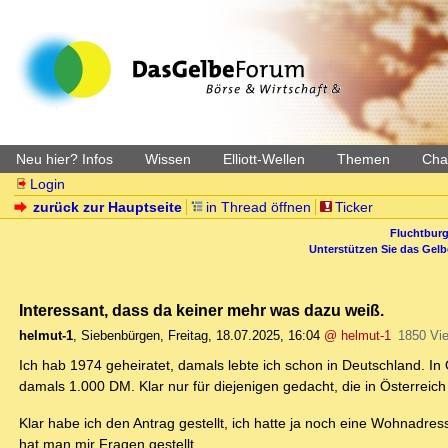
Neu hier? Infos
Wissen
Elliott-Wellen
Themen
Char
Login
zurück zur Hauptseite
in Thread öffnen
Ticker
Fluchtburg
Unterstützen Sie das Gel
Interessant, dass da keiner mehr was dazu weiß.
helmut-1
,
Siebenbürgen
,
Freitag, 18.07.2025, 16:04
@ helmut-1
1850 Vi
Ich hab 1974 geheiratet, damals lebte ich schon in Deutschland. I
damals 1.000 DM. Klar nur für diejenigen gedacht, die in Österreich
Klar habe ich den Antrag gestellt, ich hatte ja noch eine Wohnadres
hat man mir Fragen gestellt.