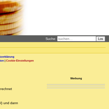
Suche:
Los
zerklärung
ion
|
Cookie-Einstellungen
Werbung
erechnet
el) und dann