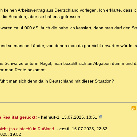
ch keinen Arbeitsvertrag aus Deutschland vorlegen. Ich erklärte, dass ic
r die Beamten, aber sie habens gefressen.
aren ca. 4.000 öS. Auch die habe ich kassiert, denn man darf den Staa
 und so manche Länder, von denen man da gar nicht erwarten würde, s
 das Schwarze unterm Nagel, man bezahlt sich an Abgaben dumm und d
bevor man Rente bekommt.
ühlt man sich denn da in Deutschland mit dieser Situation?
 Realität gerückt:
-
helmut-1
,
13.07.2025, 18:51
icht (so einfach) in Rußland.
-
eesti
,
16.07.2025, 22:32
2025, 19:52