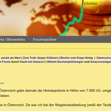
ts / Börsenlinks
Forumsarchive
 autark am Meer
|
Zum Tode Jürgen Küßners
|
Bücher vom Kopp-Verlag |
Datenschut
be Forum
durch
Käufe bei Amazon
! |
Weitere Buchempfehlungen
und
Amazonnavigat
ews
n Österreich gabs damals die Heiratsprämie in Höhe von 7.000 öS, umg
 leben.
se in Österreich. Da war ich bei der Magistratsabteilung (weiß der Teuf