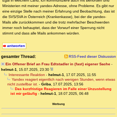
Egal in welchem Land, ich kommuniziere auch mit Behörden und
Ministerien mit meiner yandex-Adresse, ohne Probleme. Es gibt nur
eine einzige Stelle nach meiner Erfahrung und Beobachtung, das ist
die SVS/SVA in Österreich (Krankenkasse), bei der die yandex-
Mails alle zurückkommen und die trotz mehrfacher Beschwerden
immer noch behauptet, dass der Vorwurf einer Sperrung nicht
stimmt und dass alle Mails ankommen würden.
antworten
gesamter Thread:
RSS-Feed dieser Diskussion
Ein Offener Brief an Frau Edtstadler in (fast) eigener Sache
-
helmut-1
,
15.07.2025, 23:30
Interessante Reaktion
-
helmut-1
,
17.07.2025, 11:55
Yandex reagiert eigentlich nach wenigen Stunden, wenn etwas
nicht zustellbar ist.
-
Griba
,
17.07.2025, 13:56
Das kurzfristige Reagieren im Falle einer Unzustellung
ist mir geläufig
-
helmut-1
,
18.07.2025, 06:48
Werbung