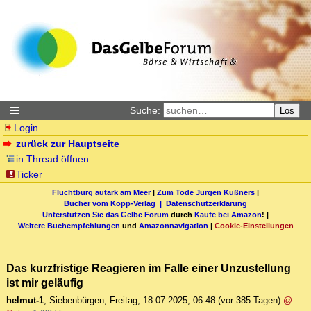
Suche:
Los
Login
zurück zur Hauptseite
in Thread öffnen
Ticker
Fluchtburg autark am Meer
|
Zum Tode Jürgen Küßners
|
Bücher vom Kopp-Verlag |
Datenschutzerklärung
Unterstützen Sie das Gelbe Forum
durch
Käufe bei Amazon
! |
Weitere Buchempfehlungen
und
Amazonnavigation
|
Cookie-Einstellungen
Das kurzfristige Reagieren im Falle einer Unzustellung
ist mir geläufig
helmut-1
,
Siebenbürgen
,
Freitag, 18.07.2025, 06:48
(vor 385 Tagen)
@