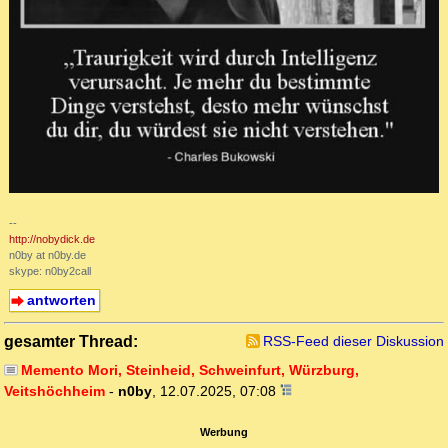
--
http://nobydick.de
n0by at n0by.de
skype: n0by2call
antworten
gesamter Thread:
RSS-Feed dieser Diskussion
Memento Mori, Steinheid, Schweinfurt, Würzburg,
Veitshöchheim
-
n0by
,
12.07.2025, 07:08
Werbung