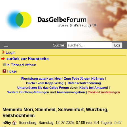
Suche:
Los
Login
zurück zur Hauptseite
in Thread öffnen
Ticker
Fluchtburg autark am Meer
|
Zum Tode Jürgen Küßners
|
Bücher vom Kopp-Verlag |
Datenschutzerklärung
Unterstützen Sie das Gelbe Forum
durch
Käufe bei Amazon
! |
Weitere Buchempfehlungen
und
Amazonnavigation
|
Cookie-Einstellungen
Memento Mori, Steinheid, Schweinfurt, Würzburg,
Veitshöchheim
n0by
,
Sonneberg
,
Samstag, 12.07.2025, 07:08
(vor 391 Tagen)
2537