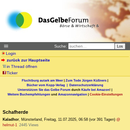
Suche:
Los
Login
zurück zur Hauptseite
in Thread öffnen
Ticker
Fluchtburg autark am Meer
|
Zum Tode Jürgen Küßners
|
Bücher vom Kopp-Verlag |
Datenschutzerklärung
Unterstützen Sie das Gelbe Forum
durch
Käufe bei Amazon
! |
Weitere Buchempfehlungen
und
Amazonnavigation
|
Cookie-Einstellungen
Schafherde
Kaladhor
,
Münsterland
,
Freitag, 11.07.2025, 06:58
(vor 391 Tagen)
@
helmut-1
2445 Views