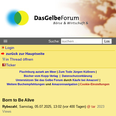
Suche:
Los
Login
zurück zur Hauptseite
in Thread öffnen
Ticker
Fluchtburg autark am Meer
|
Zum Tode Jürgen Küßners
|
Bücher vom Kopp-Verlag |
Datenschutzerklärung
Unterstützen Sie das Gelbe Forum
durch
Käufe bei Amazon
! |
Weitere Buchempfehlungen
und
Amazonnavigation
|
Cookie-Einstellungen
Born to Be Alive
Rybezahl
,
Samstag, 05.07.2025, 13:02
(vor 400 Tagen)
@ tar
2023
Views