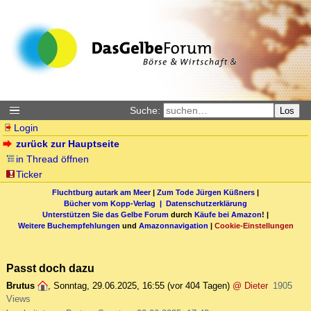
Suche:
Los
Login
zurück zur Hauptseite
in Thread öffnen
Ticker
Fluchtburg autark am Meer
|
Zum Tode Jürgen Küßners
|
Bücher vom Kopp-Verlag |
Datenschutzerklärung
Unterstützen Sie das Gelbe Forum
durch
Käufe bei Amazon
! |
Weitere Buchempfehlungen
und
Amazonnavigation
|
Cookie-Einstellungen
Passt doch dazu
Brutus
,
Sonntag, 29.06.2025, 16:55
(vor 404 Tagen)
@ Dieter
1905
Views