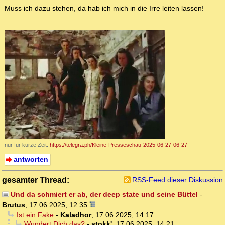
Muss ich dazu stehen, da hab ich mich in die Irre leiten lassen!
--
nur für kurze Zeit:
https://telegra.ph/Kleine-Presseschau-2025-06-27-06-27
antworten
gesamter Thread:
RSS-Feed dieser Diskussion
Und da schmiert er ab, der deep state und seine Büttel
-
Brutus
,
17.06.2025, 12:35
Ist ein Fake
-
Kaladhor
,
17.06.2025, 14:17
Wundert Dich das?
-
stokk'
,
17.06.2025, 14:21