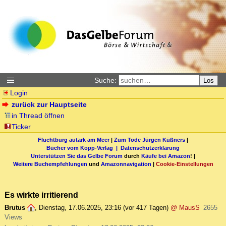
Suche:
Los
Login
zurück zur Hauptseite
in Thread öffnen
Ticker
Fluchtburg autark am Meer
|
Zum Tode Jürgen Küßners
|
Bücher vom Kopp-Verlag |
Datenschutzerklärung
Unterstützen Sie das Gelbe Forum
durch
Käufe bei Amazon
! |
Weitere Buchempfehlungen
und
Amazonnavigation
|
Cookie-Einstellungen
Es wirkte irritierend
Brutus
,
Dienstag, 17.06.2025, 23:16
(vor 417 Tagen)
@ MausS
2655
Views