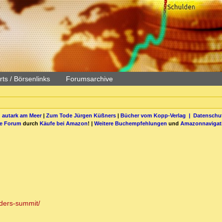
ts / Börsenlinks
Forumsarchive
 autark am Meer
|
Zum Tode Jürgen Küßners
|
Bücher vom Kopp-Verlag |
Datenschut
be Forum
durch
Käufe bei Amazon
! |
Weitere Buchempfehlungen
und
Amazonnavigat
aders-summit/