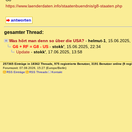
https://www.laenderdaten.info/staatenbuendnis/g8-staaten.php
antworten
gesamter Thread:
Was hört man denn so über die USA?
-
helmut-1
,
15.06.2025,
G6 + RF = G8 - US
-
stokk'
,
15.06.2025, 22:34
Update
-
stokk'
,
17.06.2025, 13:58
257365 Einträge in 18362 Threads, 975 registrierte Benutzer, 3191 Benutzer online (9 regi
Forumszeit: 07.08.2026, 15:27 (Europe/Berlin)
RSS Einträge
RSS Threads
Kontakt