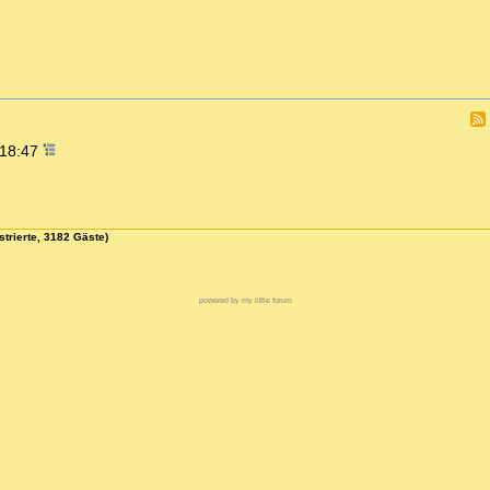
 18:47
strierte, 3182 Gäste)
powered by my little forum