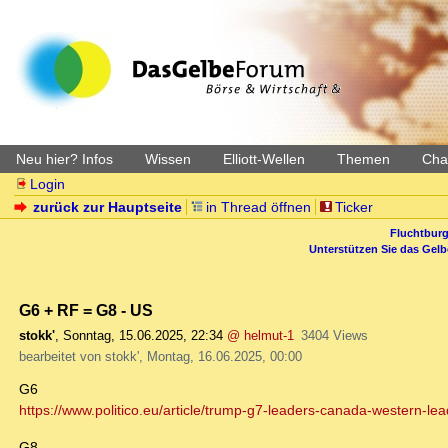
Neu hier? Infos
Wissen
Elliott-Wellen
Themen
Char
Login
zurück zur Hauptseite
in Thread öffnen
Ticker
Fluchtburg
Unterstützen Sie das Gel
G6 + RF = G8 - US
stokk'
,
Sonntag, 15.06.2025, 22:34
@ helmut-1
3404 Views
bearbeitet von stokk', Montag, 16.06.2025, 00:00
G6
https://www.politico.eu/article/trump-g7-leaders-canada-western-le
G8