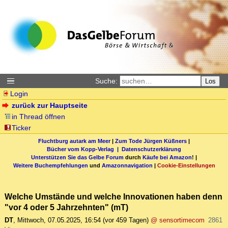
Suche:
Los
Login
zurück zur Hauptseite
in Thread öffnen
Ticker
Fluchtburg autark am Meer
|
Zum Tode Jürgen Küßners
|
Bücher vom Kopp-Verlag |
Datenschutzerklärung
Unterstützen Sie das Gelbe Forum
durch
Käufe bei Amazon
! |
Weitere Buchempfehlungen
und
Amazonnavigation
|
Cookie-Einstellungen
Welche Umstände und welche Innovationen haben denn
"vor 4 oder 5 Jahrzehnten" (mT)
DT
,
Mittwoch, 07.05.2025, 16:54
(vor 459 Tagen)
@ sensortimecom
2861