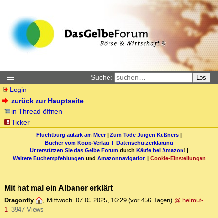
Suche:
Los
Login
zurück zur Hauptseite
in Thread öffnen
Ticker
Fluchtburg autark am Meer
|
Zum Tode Jürgen Küßners
|
Bücher vom Kopp-Verlag |
Datenschutzerklärung
Unterstützen Sie das Gelbe Forum
durch
Käufe bei Amazon
! |
Weitere Buchempfehlungen
und
Amazonnavigation
|
Cookie-Einstellungen
Mit hat mal ein Albaner erklärt
Dragonfly
,
Mittwoch, 07.05.2025, 16:29
(vor 456 Tagen)
@ helmut-
1
3947 Views