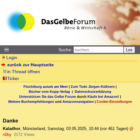
Suche:
Los
Login
zurück zur Hauptseite
in Thread öffnen
Ticker
Fluchtburg autark am Meer
|
Zum Tode Jürgen Küßners
|
Bücher vom Kopp-Verlag |
Datenschutzerklärung
Unterstützen Sie das Gelbe Forum
durch
Käufe bei Amazon
! |
Weitere Buchempfehlungen
und
Amazonnavigation
|
Cookie-Einstellungen
Danke
Kaladhor
,
Münsterland
,
Samstag, 03.05.2025, 10:44
(vor 461 Tagen)
@
n0by
2172 Views