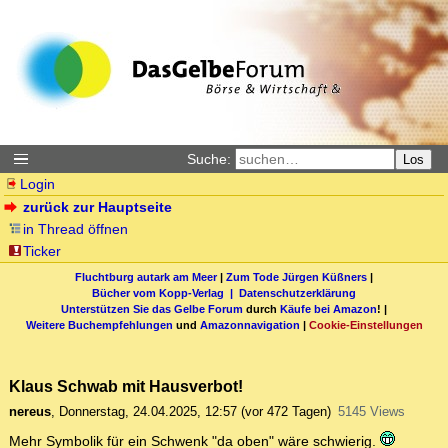
Suche:
Los
Login
zurück zur Hauptseite
in Thread öffnen
Ticker
Fluchtburg autark am Meer
|
Zum Tode Jürgen Küßners
|
Bücher vom Kopp-Verlag |
Datenschutzerklärung
Unterstützen Sie das Gelbe Forum
durch
Käufe bei Amazon
! |
Weitere Buchempfehlungen
und
Amazonnavigation
|
Cookie-Einstellungen
Klaus Schwab mit Hausverbot!
nereus
,
Donnerstag, 24.04.2025, 12:57
(vor 472 Tagen)
5145 Views
Mehr Symbolik für ein Schwenk "da oben" wäre schwierig.