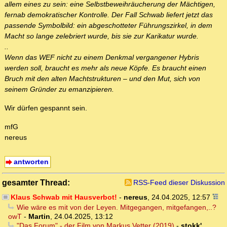
allem eines zu sein: eine Selbstbeweihräucherung der Mächtigen,
fernab demokratischer Kontrolle. Der Fall Schwab liefert jetzt das
passende Symbolbild: ein abgeschotteter Führungszirkel, in dem
Macht so lange zelebriert wurde, bis sie zur Karikatur wurde.
..
Wenn das WEF nicht zu einem Denkmal vergangener Hybris
werden soll, braucht es mehr als neue Köpfe. Es braucht einen
Bruch mit den alten Machtstrukturen – und den Mut, sich von
seinem Gründer zu emanzipieren.
Wir dürfen gespannt sein.
mfG
nereus
antworten
gesamter Thread:
RSS-Feed dieser Diskussion
Klaus Schwab mit Hausverbot!
-
nereus
,
24.04.2025, 12:57
Wie wäre es mit von der Leyen. Mitgegangen, mitgefangen,..?
owT
-
Martin
,
24.04.2025, 13:12
"Das Forum" - der Film von Markus Vetter (2019)
-
stokk'
,