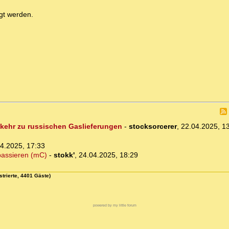
gt werden.
kehr zu russischen Gaslieferungen
-
stocksorcerer
,
22.04.2025, 1
4.2025, 17:33
 passieren (mC)
-
stokk'
,
24.04.2025, 18:29
strierte, 4401 Gäste)
powered by my little forum