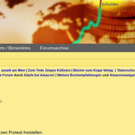
ts / Börsenlinks
Forumsarchive
 autark am Meer
|
Zum Tode Jürgen Küßners
|
Bücher vom Kopp-Verlag |
Datenschut
be Forum
durch
Käufe bei Amazon
! |
Weitere Buchempfehlungen
und
Amazonnavigat
s
en Protest freistellen.