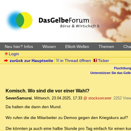
Neu hier? Infos
Wissen
Elliott-Wellen
Themen
Char
Login
zurück zur Hauptseite
in Thread öffnen
Ticker
Fluchtburg
Unterstützen Sie das Gel
Komisch. Wo sind die vor einer Wahl?
SevenSamurai
,
Mittwoch, 23.04.2025, 17:33
@ stocksorcerer
2252 View
Da halten die dann den Mund.
Wo rufen die die Mitarbeiter zu Demos gegen den Kriegskurs auf?
Die könnten ja auch eine halbe Stunde pro Tag einfach für einen kurz