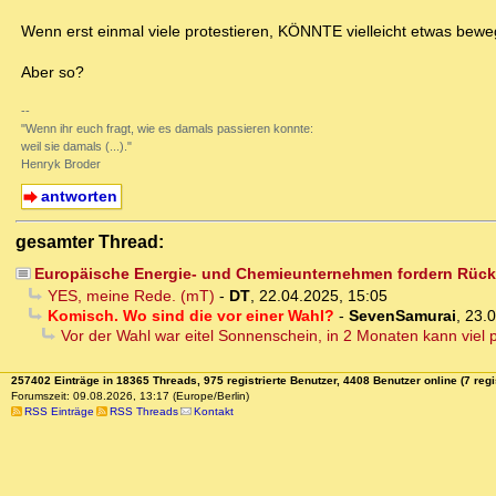
Wenn erst einmal viele protestieren, KÖNNTE vielleicht etwas bewe
Aber so?
--
"Wenn ihr euch fragt, wie es damals passieren konnte:
weil sie damals (...)."
Henryk Broder
antworten
gesamter Thread:
Europäische Energie- und Chemieunternehmen fordern Rück
YES, meine Rede. (mT)
-
DT
,
22.04.2025, 15:05
Komisch. Wo sind die vor einer Wahl?
-
SevenSamurai
,
23.0
Vor der Wahl war eitel Sonnenschein, in 2 Monaten kann viel
257402 Einträge in 18365 Threads, 975 registrierte Benutzer, 4408 Benutzer online (7 regi
Forumszeit: 09.08.2026, 13:17 (Europe/Berlin)
RSS Einträge
RSS Threads
Kontakt