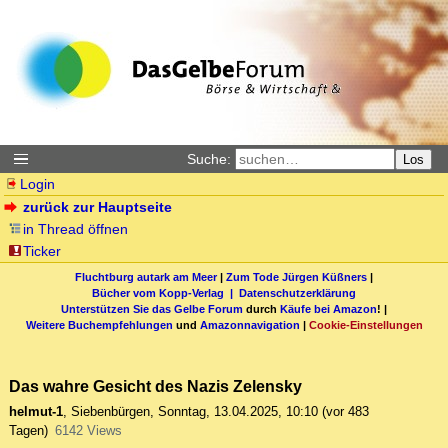
Suche:
Los
Login
zurück zur Hauptseite
in Thread öffnen
Ticker
Fluchtburg autark am Meer
|
Zum Tode Jürgen Küßners
|
Bücher vom Kopp-Verlag |
Datenschutzerklärung
Unterstützen Sie das Gelbe Forum
durch
Käufe bei Amazon
! |
Weitere Buchempfehlungen
und
Amazonnavigation
|
Cookie-Einstellungen
Das wahre Gesicht des Nazis Zelensky
helmut-1
,
Siebenbürgen
,
Sonntag, 13.04.2025, 10:10
(vor 483
Tagen)
6142 Views