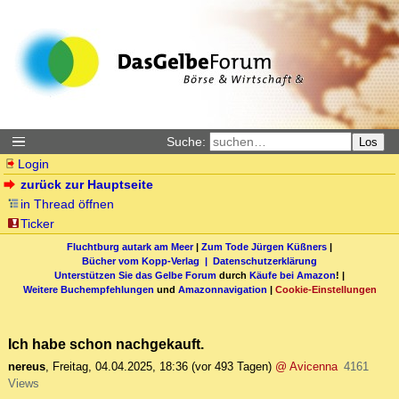
Suche:
Los
Login
zurück zur Hauptseite
in Thread öffnen
Ticker
Fluchtburg autark am Meer
|
Zum Tode Jürgen Küßners
|
Bücher vom Kopp-Verlag |
Datenschutzerklärung
Unterstützen Sie das Gelbe Forum
durch
Käufe bei Amazon
! |
Weitere Buchempfehlungen
und
Amazonnavigation
|
Cookie-Einstellungen
Ich habe schon nachgekauft.
nereus
,
Freitag, 04.04.2025, 18:36
(vor 493 Tagen)
@ Avicenna
4161
Views