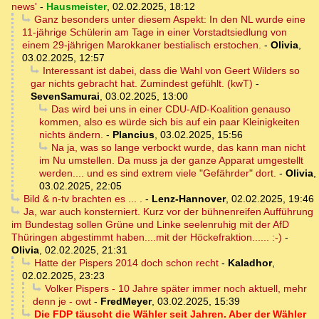
news'
-
Hausmeister
,
02.02.2025, 18:12
Ganz besonders unter diesem Aspekt: In den NL wurde eine
11-jährige Schülerin am Tage in einer Vorstadtsiedlung von
einem 29-jährigen Marokkaner bestialisch erstochen.
-
Olivia
,
03.02.2025, 12:57
Interessant ist dabei, dass die Wahl von Geert Wilders so
gar nichts gebracht hat. Zumindest gefühlt. (kwT)
-
SevenSamurai
,
03.02.2025, 13:00
Das wird bei uns in einer CDU-AfD-Koalition genauso
kommen, also es würde sich bis auf ein paar Kleinigkeiten
nichts ändern.
-
Plancius
,
03.02.2025, 15:56
Na ja, was so lange verbockt wurde, das kann man nicht
im Nu umstellen. Da muss ja der ganze Apparat umgestellt
werden.... und es sind extrem viele "Gefährder" dort.
-
Olivia
,
03.02.2025, 22:05
Bild & n-tv brachten es ... .
-
Lenz-Hannover
,
02.02.2025, 19:46
Ja, war auch konsterniert. Kurz vor der bühnenreifen Aufführung
im Bundestag sollen Grüne und Linke seelenruhig mit der AfD
Thüringen abgestimmt haben....mit der Höckefraktion...... :-)
-
Olivia
,
02.02.2025, 21:31
Hatte der Pispers 2014 doch schon recht
-
Kaladhor
,
02.02.2025, 23:23
Volker Pispers - 10 Jahre später immer noch aktuell, mehr
denn je - owt
-
FredMeyer
,
03.02.2025, 15:39
Die FDP täuscht die Wähler seit Jahren. Aber der Wähler