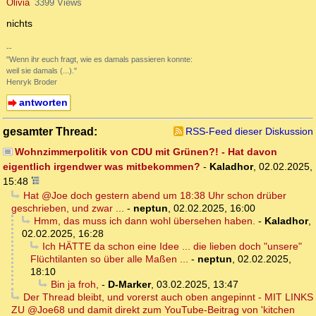
Olivia
3399 Views
nichts
--
"Wenn ihr euch fragt, wie es damals passieren konnte:
weil sie damals (...)."
Henryk Broder
antworten
gesamter Thread:
RSS-Feed dieser Diskussion
Wohnzimmerpolitik von CDU mit Grünen?! - Hat davon
eigentlich irgendwer was mitbekommen?
-
Kaladhor
,
02.02.2025,
15:48
Hat @Joe doch gestern abend um 18:38 Uhr schon drüber
geschrieben, und zwar ...
-
neptun
,
02.02.2025, 16:00
Hmm, das muss ich dann wohl übersehen haben.
-
Kaladhor
,
02.02.2025, 16:28
Ich HÄTTE da schon eine Idee ... die lieben doch "unsere"
Flüchtilanten so über alle Maßen ...
-
neptun
,
02.02.2025,
18:10
Bin ja froh,
-
D-Marker
,
03.02.2025, 13:47
Der Thread bleibt, und vorerst auch oben angepinnt - MIT LINKS
ZU @Joe68 und damit direkt zum YouTube-Beitrag von 'kitchen