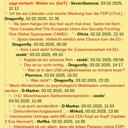
sagt einfach: Weiter so. (kwT)
-
SevenSamurai
,
03.02.2025,
11:12
Ich bin ein Liberaler und mache Werbung fuer die FDP [oTmL]
-
Dragonfly
,
02.02.2025, 21:35
Na dann hänge ich das hier auch mal dran. Satire mit Kern....
"How Canada And The European Union Are Secretly Forming
One Global Superpower CANEU...."
-
Olivia
,
02.02.2025, 22:16
Spass beiseite. Vielleicht wirklich eine Chance fuer die EU
-
Dragonfly
,
03.02.2025, 00:00
Kein Land steht Schlange für Zusammenarbeit mit EU
-
stokk'
,
03.02.2025, 09:10
Kapital ist ein scheues Reh
-
stokk'
,
03.02.2025, 09:58
Das ist so nicht richtig.
-
Dragonfly
,
03.02.2025, 14:17
Was ist in den USA vergleichsweise so immens teuer?
-
Plancius
,
03.02.2025, 15:52
Was nicht?
-
Dragonfly
,
03.02.2025, 23:20
Wenn Minderheiten zu psychologisch Mehrheiten umkonstruiert
werden
-
D-Marker
,
03.02.2025, 10:50
(+1): Münchhausen-Stellvertretersyndrom
-
stokk'
,
03.02.2025, 11:06
is ja auch verständlich
-
D-Marker
,
03.02.2025, 11:53
Einhundertsechzigtausend ...
-
Mirko2
,
03.02.2025, 13:00
Interessante Umfrage sieht AfD und CDU Kopf an Kopf! (Update:
X Eva Herman!)
-
Reffke
,
03.02.2025, 14:30
Interessant ist vor allem, dass die linken Parteien (ohne FDP)