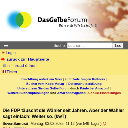
Suche:
Los
Login
zurück zur Hauptseite
in Thread öffnen
Ticker
Fluchtburg autark am Meer
|
Zum Tode Jürgen Küßners
|
Bücher vom Kopp-Verlag |
Datenschutzerklärung
Unterstützen Sie das Gelbe Forum
durch
Käufe bei Amazon
! |
Weitere Buchempfehlungen
und
Amazonnavigation
|
Cookie-Einstellungen
Die FDP täuscht die Wähler seit Jahren. Aber der Wähler
sagt einfach: Weiter so. (kwT)
SevenSamurai
,
Montag, 03.02.2025, 11:12
(vor 549 Tagen)
@