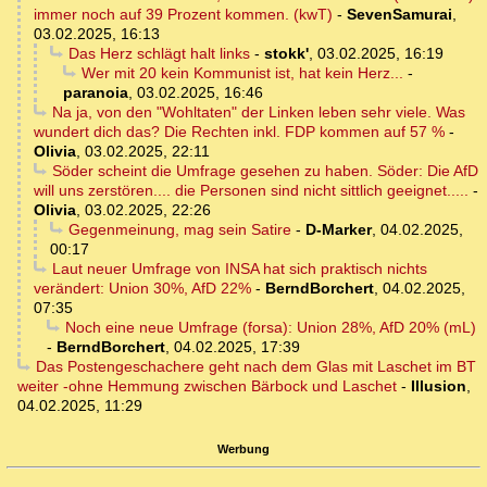
immer noch auf 39 Prozent kommen. (kwT)
-
SevenSamurai
,
03.02.2025, 16:13
Das Herz schlägt halt links
-
stokk'
,
03.02.2025, 16:19
Wer mit 20 kein Kommunist ist, hat kein Herz...
-
paranoia
,
03.02.2025, 16:46
Na ja, von den "Wohltaten" der Linken leben sehr viele. Was
wundert dich das? Die Rechten inkl. FDP kommen auf 57 %
-
Olivia
,
03.02.2025, 22:11
Söder scheint die Umfrage gesehen zu haben. Söder: Die AfD
will uns zerstören.... die Personen sind nicht sittlich geeignet.....
-
Olivia
,
03.02.2025, 22:26
Gegenmeinung, mag sein Satire
-
D-Marker
,
04.02.2025,
00:17
Laut neuer Umfrage von INSA hat sich praktisch nichts
verändert: Union 30%, AfD 22%
-
BerndBorchert
,
04.02.2025,
07:35
Noch eine neue Umfrage (forsa): Union 28%, AfD 20% (mL)
-
BerndBorchert
,
04.02.2025, 17:39
Das Postengeschachere geht nach dem Glas mit Laschet im BT
weiter -ohne Hemmung zwischen Bärbock und Laschet
-
Illusion
,
04.02.2025, 11:29
Werbung