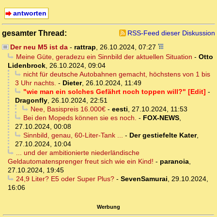
antworten
gesamter Thread:
RSS-Feed dieser Diskussion
Der neu M5 ist da
-
rattrap
,
26.10.2024, 07:27
Meine Güte, geradezu ein Sinnbild der aktuellen Situation
-
Otto
Lidenbrock
,
26.10.2024, 09:04
nicht für deutsche Autobahnen gemacht, höchstens von 1 bis
3 Uhr nachts.
-
Dieter
,
26.10.2024, 11:49
"wie man ein solches Gefährt noch toppen will?" [Edit]
-
Dragonfly
,
26.10.2024, 22:51
Nee, Basispreis 16.000€
-
eesti
,
27.10.2024, 11:53
Bei den Mopeds können sie es noch.
-
FOX-NEWS
,
27.10.2024, 00:08
Sinnbild, genau, 60-Liter-Tank ...
-
Der gestiefelte Kater
,
27.10.2024, 10:04
... und der ambitionierte niederländische
Geldautomatensprenger freut sich wie ein Kind!
-
paranoia
,
27.10.2024, 19:45
24,9 Liter? E5 oder Super Plus?
-
SevenSamurai
,
29.10.2024,
16:06
Werbung