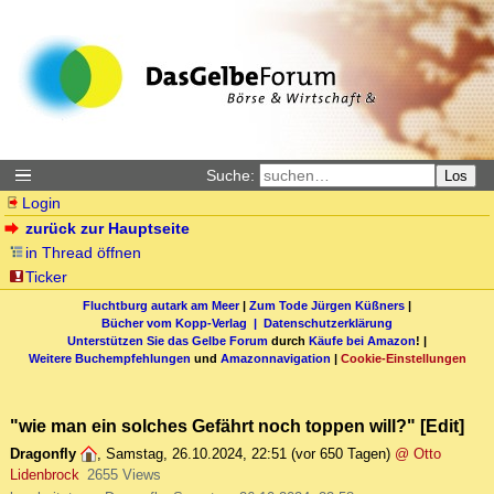
Suche:
Los
Login
zurück zur Hauptseite
in Thread öffnen
Ticker
Fluchtburg autark am Meer
|
Zum Tode Jürgen Küßners
|
Bücher vom Kopp-Verlag |
Datenschutzerklärung
Unterstützen Sie das Gelbe Forum
durch
Käufe bei Amazon
! |
Weitere Buchempfehlungen
und
Amazonnavigation
|
Cookie-Einstellungen
"wie man ein solches Gefährt noch toppen will?" [Edit]
Dragonfly
,
Samstag, 26.10.2024, 22:51
(vor 650 Tagen)
@ Otto
Lidenbrock
2655 Views