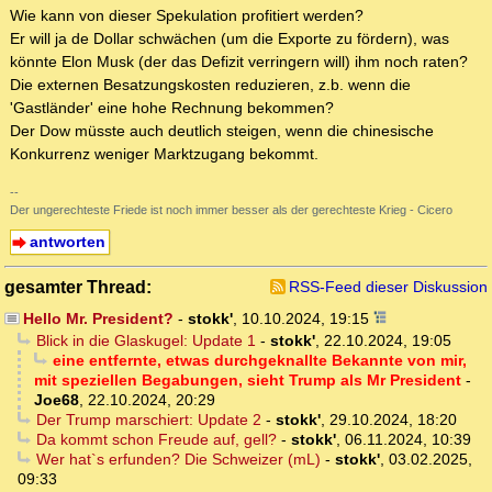
Wie kann von dieser Spekulation profitiert werden?
Er will ja de Dollar schwächen (um die Exporte zu fördern), was
könnte Elon Musk (der das Defizit verringern will) ihm noch raten?
Die externen Besatzungskosten reduzieren, z.b. wenn die
'Gastländer' eine hohe Rechnung bekommen?
Der Dow müsste auch deutlich steigen, wenn die chinesische
Konkurrenz weniger Marktzugang bekommt.
--
Der ungerechteste Friede ist noch immer besser als der gerechteste Krieg - Cicero
antworten
gesamter Thread:
RSS-Feed dieser Diskussion
Hello Mr. President?
-
stokk'
,
10.10.2024, 19:15
Blick in die Glaskugel: Update 1
-
stokk'
,
22.10.2024, 19:05
eine entfernte, etwas durchgeknallte Bekannte von mir,
mit speziellen Begabungen, sieht Trump als Mr President
-
Joe68
,
22.10.2024, 20:29
Der Trump marschiert: Update 2
-
stokk'
,
29.10.2024, 18:20
Da kommt schon Freude auf, gell?
-
stokk'
,
06.11.2024, 10:39
Wer hat`s erfunden? Die Schweizer (mL)
-
stokk'
,
03.02.2025,
09:33