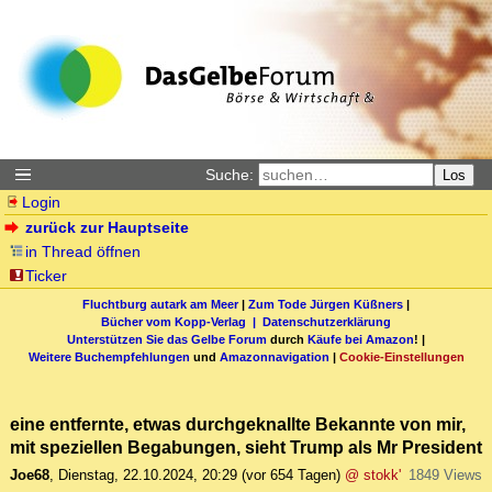
Suche:
Los
Login
zurück zur Hauptseite
in Thread öffnen
Ticker
Fluchtburg autark am Meer
|
Zum Tode Jürgen Küßners
|
Bücher vom Kopp-Verlag |
Datenschutzerklärung
Unterstützen Sie das Gelbe Forum
durch
Käufe bei Amazon
! |
Weitere Buchempfehlungen
und
Amazonnavigation
|
Cookie-Einstellungen
eine entfernte, etwas durchgeknallte Bekannte von mir,
mit speziellen Begabungen, sieht Trump als Mr President
Joe68
,
Dienstag, 22.10.2024, 20:29
(vor 654 Tagen)
@ stokk'
1849 Views