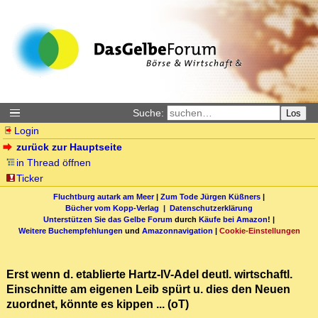
Suche:
Los
Login
zurück zur Hauptseite
in Thread öffnen
Ticker
Fluchtburg autark am Meer
|
Zum Tode Jürgen Küßners
|
Bücher vom Kopp-Verlag |
Datenschutzerklärung
Unterstützen Sie das Gelbe Forum
durch
Käufe bei Amazon
! |
Weitere Buchempfehlungen
und
Amazonnavigation
|
Cookie-Einstellungen
Erst wenn d. etablierte Hartz-IV-Adel deutl. wirtschaftl.
Einschnitte am eigenen Leib spürt u. dies den Neuen
zuordnet, könnte es kippen ... (oT)