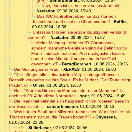
(mV)
-
BerndBorchert
,
07.08.2024, 12:57
Naja, dann ist sie halt erst sechs Jahre alt!
-
Naclador
,
09.08.2024, 15:40
Das IOC kontrolliert eben nur das Hormon
Testosterion und nicht die Chromosomen!
-
Reffke
,
09.08.2024, 18:58
Unfassbar! Haben sie jetzt endgültig den Verstand
verloren?!
-
Naclador
,
09.08.2024, 15:37
Meine Meinung: nicht ein XY Chromosom,
sondern männliche Genitalien sind die Definition für
Mann - einfach mal einen Arzt nachgucken lassen,
dauert keine Minute. Übrigens hat er/sie Gold
gewonnen. oT
-
BerndBorchert
,
10.08.2024, 23:36
Die Meinung einer Frau:
-
XERXES
,
01.08.2024, 16:03
"Die" hängen alle in finanziellen Verpflichtungen/Fesseln.
Deshalb verkaufen sie ihre Seele. Es heißt doch "Der Teufel trägt
Prada". oT
-
Olivia
,
01.08.2024, 16:30
Ref.: "Krankes Hirn eines Mannes oder einer Mann-inn“. Ist
doch seit 2014 deutliche Normalität.
-
sprit
,
01.08.2024, 16:49
Die Krankheit befindet sich hauptsächlich im "oberen" Bereich
der Gesellschaft...
-
sensortimecom
,
01.08.2024, 18:13
Was hat der Southport-Killer mit ruandischen Wurzeln bitte mit
Transmännern zu tun, die Frauen boxen???
-
Odysseus
,
01.08.2024, 23:26
+1!
-
StillerLeser
,
02.08.2024, 00:56