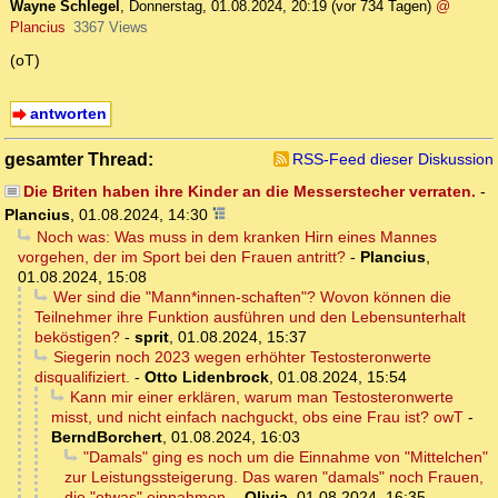
Wayne Schlegel
,
Donnerstag, 01.08.2024, 20:19
(vor 734 Tagen)
@
Plancius
3367 Views
(oT)
antworten
gesamter Thread:
RSS-Feed dieser Diskussion
Die Briten haben ihre Kinder an die Messerstecher verraten.
-
Plancius
,
01.08.2024, 14:30
Noch was: Was muss in dem kranken Hirn eines Mannes
vorgehen, der im Sport bei den Frauen antritt?
-
Plancius
,
01.08.2024, 15:08
Wer sind die "Mann*innen-schaften"? Wovon können die
Teilnehmer ihre Funktion ausführen und den Lebensunterhalt
beköstigen?
-
sprit
,
01.08.2024, 15:37
Siegerin noch 2023 wegen erhöhter Testosteronwerte
disqualifiziert.
-
Otto Lidenbrock
,
01.08.2024, 15:54
Kann mir einer erklären, warum man Testosteronwerte
misst, und nicht einfach nachguckt, obs eine Frau ist? owT
-
BerndBorchert
,
01.08.2024, 16:03
"Damals" ging es noch um die Einnahme von "Mittelchen"
zur Leistungssteigerung. Das waren "damals" noch Frauen,
die "etwas" einnahmen.
-
Olivia
,
01.08.2024, 16:35