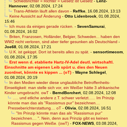
Schiedsrichter = Richter = Gesetz ist Gesetz
-
Lenz-
Hannover
,
02.08.2024, 17:24
Trans-Athletin läuft allen davon
-
Reffke
,
16.08.2024, 13:13
Keine Aussicht auf Änderung
-
Otto Lidenbrock
,
01.08.2024,
15:46
Ich muss da einiges gerade rücken.
-
SevenSamurai
,
01.08.2024, 16:02
Briten, Franzosen, Holländer, Belgier, Schweden... haben den
WW2 nicht verloren, sind aber tiefer gesunken als Deutschland
-
Joe68
,
01.08.2024, 17:21
U.K. ist gekippt. Dort ist bereits alles zu spät.
-
sensortimecom
,
01.08.2024, 17:35
Erst wenn d. etablierte Hartz-IV-Adel deutl. wirtschaftl.
Einschnitte am eigenen Leib spürt u. dies den Neuen
zuordnet, könnte es kippen ... (oT)
-
Wayne Schlegel
,
01.08.2024, 20:19
In den Medien wieder diese unglaubliche Betroffenheits-
Einseitigkeit: man stelle sich vor, ein Weißer hätte 3 afrikanische
Kinder umgebracht. owT
-
BerndBorchert
,
02.08.2024, 12:08
..... und etliche andere z.T. schwer verletzt...... Im Prinzip
könnte man das als "Rassismus pur" bezeichnen....
Presseberichterstattung.... oT
-
Olivia
,
02.08.2024, 16:51
"Im Prinzip könnte man das als "Rassismus pur"
bezeichnen.... ". Nein, denn aus Prinzip gibt es keinen
Rassismus gegen Weiße. (owT)
-
FOX-NEWS
,
03.08.2024,