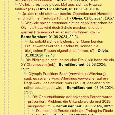
Vielleicht reicht es dieses Mal aus, sich als Frau zu
fühlen? (oT)
-
Otto Lidenbrock
,
01.08.2024, 18:04
Ja, das reicht offenbar bereits. Operation und Hormone
sind nicht mehr erforderlich. oT
-
Olivia
,
01.08.2024, 19:57
Wieviele solche pretender gibt da denn jetzt schon bei
Olympia? das wird doch Schule machen, und den
ganzen Frauensport ad absurdum führen. owT
-
BerndBorchert
,
01.08.2024, 22:24
Ja, sobald sich ein biologischer Mann bei den
Frauenwettbewerben einschreibt, können die
biolgischen Frauen eigentlich aufhören. oT
-
Olivia
,
01.08.2024, 22:48
Die Bildzeitung sagt, es sei eine Frau, nur habe sie ein
XY Chromosom (mL)
-
BerndBorchert
,
02.08.2024,
15:39
Olympia Präsident Bach (Anwalt aus Würzburg)
sagt, es sei eine Frau. Allerdings verweist er auf ein
Regelwerk, das definiert, was Frau ist, das aber nicht
näher beschrieben wird.
-
BerndBorchert
,
03.08.2024,
13:39
Die Geburtsurkunde der boxenden Person wurde
präsentiert. Problem: die Urkunde wurde erst 2018
ausgestellt. mL
-
BerndBorchert
,
04.08.2024, 08:52
Die boxende Person steht am Freitag im Finale