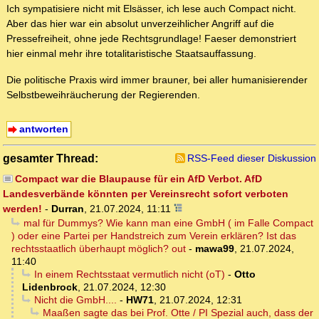
Ich sympatisiere nicht mit Elsässer, ich lese auch Compact nicht.
Aber das hier war ein absolut unverzeihlicher Angriff auf die
Pressefreiheit, ohne jede Rechtsgrundlage! Faeser demonstriert
hier einmal mehr ihre totalitaristische Staatsauffassung.
Die politische Praxis wird immer brauner, bei aller humanisierender
Selbstbeweihräucherung der Regierenden.
antworten
gesamter Thread:
RSS-Feed dieser Diskussion
Compact war die Blaupause für ein AfD Verbot. AfD
Landesverbände könnten per Vereinsrecht sofort verboten
werden!
-
Durran
,
21.07.2024, 11:11
mal für Dummys? Wie kann man eine GmbH ( im Falle Compact
) oder eine Partei per Handstreich zum Verein erklären? Ist das
rechtsstaatlich überhaupt möglich? out
-
mawa99
,
21.07.2024,
11:40
In einem Rechtsstaat vermutlich nicht (oT)
-
Otto
Lidenbrock
,
21.07.2024, 12:30
Nicht die GmbH....
-
HW71
,
21.07.2024, 12:31
Maaßen sagte das bei Prof. Otte / PI Spezial auch, dass der