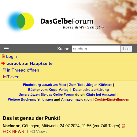
Suche:
Los
Login
zurück zur Hauptseite
in Thread öffnen
Ticker
Fluchtburg autark am Meer
|
Zum Tode Jürgen Küßners
|
Bücher vom Kopp-Verlag |
Datenschutzerklärung
Unterstützen Sie das Gelbe Forum
durch
Käufe bei Amazon
! |
Weitere Buchempfehlungen
und
Amazonnavigation
|
Cookie-Einstellungen
Das ist genau der Punkt!
Naclador
,
Göttingen
,
Mittwoch, 24.07.2024, 11:56
(vor 746 Tagen)
@
FOX-NEWS
1930 Views