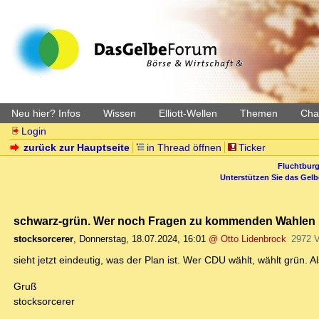
Neu hier? Infos
Wissen
Elliott-Wellen
Themen
Char
Login
zurück zur Hauptseite
in Thread öffnen
Ticker
Fluchtburg
Unterstützen Sie das Gel
schwarz-grün. Wer noch Fragen zu kommenden Wahlen in
stocksorcerer
,
Donnerstag, 18.07.2024, 16:01
@ Otto Lidenbrock
2972 
sieht jetzt eindeutig, was der Plan ist. Wer CDU wählt, wählt grün. Al
Gruß
stocksorcerer