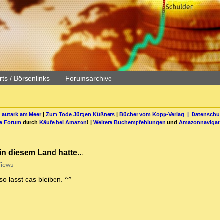
ts / Börsenlinks
Forumsarchive
 autark am Meer
|
Zum Tode Jürgen Küßners
|
Bücher vom Kopp-Verlag |
Datenschut
be Forum
durch
Käufe bei Amazon
! |
Weitere Buchempfehlungen
und
Amazonnavigat
 diesem Land hatte...
Views
so lasst das bleiben. ^^