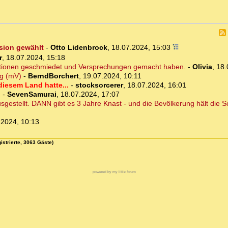
sion gewählt
-
Otto Lidenbrock
,
18.07.2024, 15:03
r
,
18.07.2024, 15:18
aktionen geschmiedet und Versprechungen gemacht haben.
-
Olivia
,
18.
ng (mV)
-
BerndBorchert
,
19.07.2024, 10:11
iesem Land hatte...
-
stocksorcerer
,
18.07.2024, 16:01
.
-
SevenSamurai
,
18.07.2024, 17:07
sgestellt. DANN gibt es 3 Jahre Knast - und die Bevölkerung hält die 
.2024, 10:13
istrierte, 3063 Gäste)
powered by my little forum