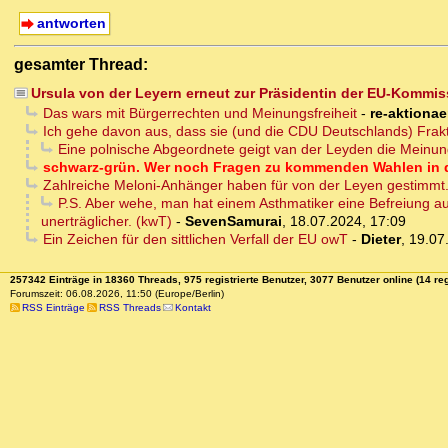
antworten
gesamter Thread:
Ursula von der Leyern erneut zur Präsidentin der EU-Kommis
Das wars mit Bürgerrechten und Meinungsfreiheit
-
re-aktionae
Ich gehe davon aus, dass sie (und die CDU Deutschlands) Fr
Eine polnische Abgeordnete geigt van der Leyden die Meinu
schwarz-grün. Wer noch Fragen zu kommenden Wahlen in d
Zahlreiche Meloni-Anhänger haben für von der Leyen gestimmt
P.S. Aber wehe, man hat einem Asthmatiker eine Befreiung au
unerträglicher. (kwT)
-
SevenSamurai
,
18.07.2024, 17:09
Ein Zeichen für den sittlichen Verfall der EU owT
-
Dieter
,
19.07
257342 Einträge in 18360 Threads, 975 registrierte Benutzer, 3077 Benutzer online (14 reg
Forumszeit: 06.08.2026, 11:50 (Europe/Berlin)
RSS Einträge
RSS Threads
Kontakt