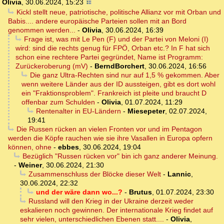
Olivia
,
30.06.2024, 15:23
Kickl stellt neue, patriotische, politische Allianz vor mit Orban und
Babis.... andere europäische Parteien sollen mit an Bord
genommen werden...
-
Olivia
,
30.06.2024, 16:39
Frage ist, was mit Le Pen (F) und der Partei von Meloni (I)
wird: sind die rechts genug für FPÖ, Orban etc.? In F hat sich
schon eine rechtere Partei gegründet, Name ist Programm:
Zurückeroberung (mV)
-
BerndBorchert
,
30.06.2024, 16:56
Die ganz Ultra-Rechten sind nur auf 1,5 % gekommen. Aber
wenn weitere Länder aus der ID aussteigen, gibt es dort wohl
ein "Fraktionsproblem". Frankreich ist pleite und braucht D
offenbar zum Schulden
-
Olivia
,
01.07.2024, 11:29
Rentenalter in EU-Ländern
-
Miesepeter
,
02.07.2024,
19:41
Die Russen rücken an vielen Fronten vor und im Pentagon
werden die Köpfe rauchen wie sie ihre Vasallen in Europa opfern
können, ohne
-
ebbes
,
30.06.2024, 19:04
Bezüglich "Russen rücken vor" bin ich ganz anderer Meinung.
-
Weiner
,
30.06.2024, 21:30
Zusammenschluss der Blöcke dieser Welt
-
Lannic
,
30.06.2024, 22:32
und der wäre dann wo...?
-
Brutus
,
01.07.2024, 23:30
Russland will den Krieg in der Ukraine derzeit weder
eskalieren noch gewinnen. Der internationale Krieg findet auf
sehr vielen, unterschiedlichen Ebenen statt....
-
Olivia
,