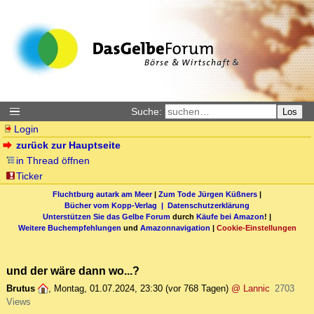
Suche:
Los
Login
zurück zur Hauptseite
in Thread öffnen
Ticker
Fluchtburg autark am Meer
|
Zum Tode Jürgen Küßners
|
Bücher vom Kopp-Verlag |
Datenschutzerklärung
Unterstützen Sie das Gelbe Forum
durch
Käufe bei Amazon
! |
Weitere Buchempfehlungen
und
Amazonnavigation
|
Cookie-Einstellungen
und der wäre dann wo...?
Brutus
,
Montag, 01.07.2024, 23:30
(vor 768 Tagen)
@ Lannic
2703
Views