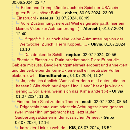
30.06.2024, 22:47
Biden und Trump könnte auch ein Spiel der USA sein:
guter Bulle - böser Bulle.
-
ebbes
,
30.06.2024, 23:09
Einspruch!
-
nereus
,
01.07.2024, 08:49
Volle Zustimmung, nereus! Weil es gerade paßt, hier ein
kleines Video zur Aufmunterung ;-)
-
Albrecht
,
01.07.2024,
12:40
***ggg**** Hier noch eine kleine Aufmunterung von der
Weltwoche, Zürich, Herrn Köppel......
-
Olivia
,
01.07.2024,
13:10
Das denkende Schiff
-
neptun
,
02.07.2024, 00:56
Ebenfalls Einspruch. Putin arbeitet nach Plan: Er hat die
Gebiete mit russ. Bevölkerungsmehrheit erobert und annektiert,
und die verbleibende Kern-Ukraine soll ein neutraler Puffer
bleiben. owT
-
BerndBorchert
,
01.07.2024, 11:24
Ja, sehe ich ähnlich. Was soll er denn mit Leuten, die ihn
hassen? Gibt doch nur Ärger. Und "Land" hat er ja wirklich
genug.... vor allem, wenn sich das Klima ändert :-)
-
Olivia
,
01.07.2024, 11:35
Eine andere Sicht zu dem Thema
-
eesti
,
02.07.2024, 05:54
Prigoschin hatte zumindest ein Achtungszeichen gesetzt
(wer immer ihn umgebracht hat), jetzt laufen
Säuberungsaktionen in der russischen Armee.
-
Griba
,
02.07.2024, 12:16
korrekter Link zu web.de
-
KiS
,
03.07.2024, 16:52