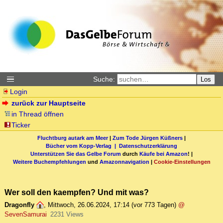
Suche:
Los
Login
zurück zur Hauptseite
in Thread öffnen
Ticker
Fluchtburg autark am Meer
|
Zum Tode Jürgen Küßners
|
Bücher vom Kopp-Verlag |
Datenschutzerklärung
Unterstützen Sie das Gelbe Forum
durch
Käufe bei Amazon
! |
Weitere Buchempfehlungen
und
Amazonnavigation
|
Cookie-Einstellungen
Wer soll den kaempfen? Und mit was?
Dragonfly
,
Mittwoch, 26.06.2024, 17:14
(vor 773 Tagen)
@
SevenSamurai
2231 Views