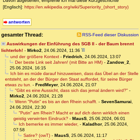
Davon abgesehen, empfehle ich mal diese Kurzgeschichte
[Englisch]:
https://en.wikipedia.org/wiki/Superiority_(short_story)
antworten
gesamter Thread:
RSS-Feed dieser Diskussion
Auswirkungen der Einführung des SGB II - der Baum brennt
lichterloh!
-
Mirko2
,
24.06.2024, 11:36
und der größere Kontext
-
Friedrich
,
24.06.2024, 13:07
Der beste Link seit Jahren! (mit Bitte an HM)
-
Zandow_2
,
25.06.2024, 16:15
Ich bin es müde darauf hinzuweisen, dass das Übel an der Stelle
entsteht, an der der Bürger den Staat auffordet, für seine Bürger
etwas zu tun.
-
FredMeyer
,
24.06.2024, 21:07
"Gibt es eine Aussicht, dass sich das jemal ändern wird?"
-
Mirko2
,
24.06.2024, 21:28
Wenn "Putin" es bis an den Rhein schafft.
-
SevenSamurai
,
24.06.2024, 22:30
"Putin" am Rhein? Macht er auf dich denn wirklich einen
geistig verwirrten Eindruck?
-
MausS
,
25.06.2024, 06:01
Ich bemerke es immer wieder,
-
Kaladhor
,
25.06.2024,
07:58
Satire? (owT)
-
MausS
,
25.06.2024, 11:17