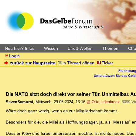
Neu hier? Infos
Wissen
Elliott-Wellen
Themen
Char
Login
zurück zur Hauptseite
in Thread öffnen
Ticker
Fluchtburg
Unterstützen Sie das Gel
Die NATO sitzt doch direkt vor seiner Tür. Unmittelbar. A
SevenSamurai
,
Mittwoch, 29.05.2024, 13:16
@ Otto Lidenbrock
3099 Vi
Wäre doch ganz witzig, wenn es zur Mitgliedschaft kommt.
Besonders für die, die Milei als Hoffnungsträger, ja, als "Messias"
Dass er Kiew und Israel unterstützen möchte, ist nichts neues. Das