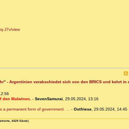
q-J7v/view
fahr" - Argentinien verabschiedet sich von den BRICS und kehrt 
12:56
uf den Malwinen.
-
SevenSamurai
,
29.05.2024, 13:16
as a permanent form of government. …
-
Ostfriese
,
29.05.2024, 14:45
strierte, 4429 Gäste)