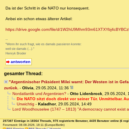
Da ist der Schritt in die NATO nur konsequent.
Anbei ein schon etwas älterer Artikel:
https://drive.google.com/file/d/1W2hU9Mhm93m61XTXYbj4cBYBCzI
--
"Wenn ihr euch fragt, wie es damals passieren konnte:
weil sie damals (...)."
Henryk Broder
antworten
gesamter Thread:
"Argentinischer Präsident Milei warnt: Der Westen ist in Ge
zurück.
-
Olivia
,
29.05.2024, 11:36
Nordatlantik und Argentinien?
-
Otto Lidenbrock
,
29.05.2024, 
Die NATO sitzt doch direkt vor seiner Tür. Unmittelbar. A
Unwichtig
-
Kaladhor
,
29.05.2024, 14:49
Lord Woodhouselee (1747 – 1813) "A democracy cannot exist 
257387 Einträge in 18364 Threads, 975 registrierte Benutzer, 4435 Benutzer online (6 regi
Forumszeit: 08.08.2026, 18:11 (Europe/Berlin)
RSS Einträge
RSS Threads
Kontakt