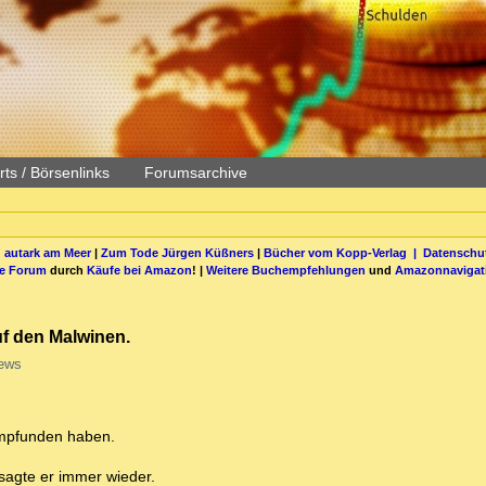
ts / Börsenlinks
Forumsarchive
 autark am Meer
|
Zum Tode Jürgen Küßners
|
Bücher vom Kopp-Verlag |
Datenschut
be Forum
durch
Käufe bei Amazon
! |
Weitere Buchempfehlungen
und
Amazonnavigat
uf den Malwinen.
ews
 empfunden haben.
 sagte er immer wieder.