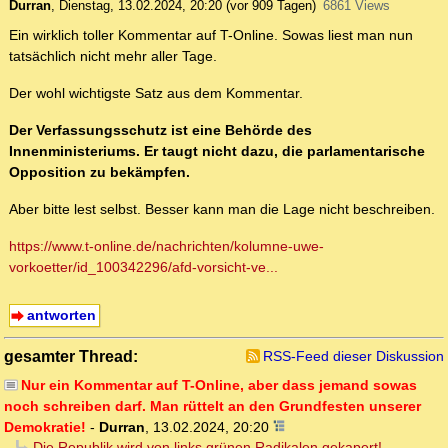
Durran
,
Dienstag, 13.02.2024, 20:20
(vor 909 Tagen)
6861 Views
Ein wirklich toller Kommentar auf T-Online. Sowas liest man nun
tatsächlich nicht mehr aller Tage.
Der wohl wichtigste Satz aus dem Kommentar.
Der Verfassungsschutz ist eine Behörde des
Innenministeriums. Er taugt nicht dazu, die parlamentarische
Opposition zu bekämpfen.
Aber bitte lest selbst. Besser kann man die Lage nicht beschreiben.
https://www.t-online.de/nachrichten/kolumne-uwe-
vorkoetter/id_100342296/afd-vorsicht-ve...
antworten
gesamter Thread:
RSS-Feed dieser Diskussion
Nur ein Kommentar auf T-Online, aber dass jemand sowas
noch schreiben darf. Man rüttelt an den Grundfesten unserer
Demokratie!
-
Durran
,
13.02.2024, 20:20
Die Republik wird von links grünen Radikalen gekapert!