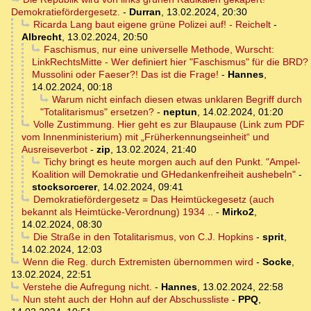
Demokratiefördergesetz.
-
Durran
,
13.02.2024, 20:30
Ricarda Lang baut eigene grüne Polizei auf! - Reichelt
-
Albrecht
,
13.02.2024, 20:50
Faschismus, nur eine universelle Methode, Wurscht:
LinkRechtsMitte - Wer definiert hier "Faschismus" für die BRD?
Mussolini oder Faeser?! Das ist die Frage!
-
Hannes
,
14.02.2024, 00:18
Warum nicht einfach diesen etwas unklaren Begriff durch
"Totalitarismus" ersetzen?
-
neptun
,
14.02.2024, 01:20
Volle Zustimmung. Hier geht es zur Blaupause (Link zum PDF
vom Innenministerium) mit „Früherkennungseinheit“ und
Ausreiseverbot
-
zip
,
13.02.2024, 21:40
Tichy bringt es heute morgen auch auf den Punkt. "Ampel-
Koalition will Demokratie und GHedankenfreiheit aushebeln"
-
stocksorcerer
,
14.02.2024, 09:41
Demokratiefördergesetz = Das Heimtückegesetz (auch
bekannt als Heimtücke-Verordnung) 1934 ..
-
Mirko2
,
14.02.2024, 08:30
Die Straße in den Totalitarismus, von C.J. Hopkins
-
sprit
,
14.02.2024, 12:03
Wenn die Reg. durch Extremisten übernommen wird
-
Socke
,
13.02.2024, 22:51
Verstehe die Aufregung nicht.
-
Hannes
,
13.02.2024, 22:58
Nun steht auch der Hohn auf der Abschussliste
-
PPQ
,