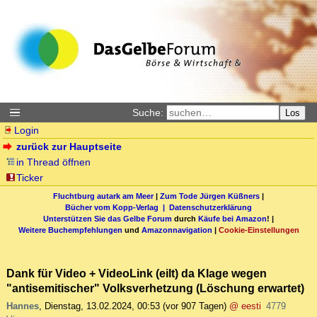
Suche:
Los
Login
zurück zur Hauptseite
in Thread öffnen
Ticker
Fluchtburg autark am Meer
|
Zum Tode Jürgen Küßners
|
Bücher vom Kopp-Verlag |
Datenschutzerklärung
Unterstützen Sie das Gelbe Forum
durch
Käufe bei Amazon
! |
Weitere Buchempfehlungen
und
Amazonnavigation
|
Cookie-Einstellungen
Dank für Video + VideoLink (eilt) da Klage wegen
"antisemitischer" Volksverhetzung (Löschung erwartet)
Hannes
,
Dienstag, 13.02.2024, 00:53
(vor 907 Tagen)
@ eesti
4779