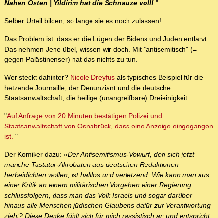
Nahen Osten | Yildirim hat die Schnauze voll!
"
Selber Urteil bilden, so lange sie es noch zulassen!
Das Problem ist, dass er die Lügen der Bidens und Juden entlarvt.
Das nehmen Jene übel, wissen wir doch. Mit "antisemitisch" (=
gegen Palästinenser) hat das nichts zu tun.
Wer steckt dahinter?
Nicole Dreyfus
als typisches Beispiel für die
hetzende Journaille, der Denunziant und die deutsche
Staatsanwaltschaft, die heilige (unangreifbare) Dreieinigkeit.
"
Auf Anfrage von 20 Minuten bestätigen Polizei und
Staatsanwaltschaft von Osnabrück, dass eine Anzeige eingegangen
ist.
"
Der Komiker dazu: «
Der Antisemitismus-Vowurf, den sich jetzt
manche Tastatur-Akrobaten aus deutschen Redaktionen
herbeidichten wollen, ist haltlos und verletzend. Wie kann man aus
einer Kritik an einem militärischen Vorgehen einer Regierung
schlussfolgern, dass man das Volk Israels und sogar darüber
hinaus alle Menschen jüdischen Glaubens dafür zur Verantwortung
zieht? Diese Denke fühlt sich für mich rassistisch an und entspricht