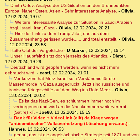
Dmitri Orlov: Analyse der US-Situation an den Brennpunkten
Europa, Naher Osten, Asien - Sehr interessante Analyse.
-
Olivia
,
12.02.2024, 19:07
Weitere interessante Analyse zur Situation in Saudi Arabien
bzgl. Israel, Iran, Gaza
-
Olivia
,
12.02.2024, 20:21
Hier der Link zu dem Trump-Zitat, das aus dem
Zusammenhang gerissen wurde...... und total entstellt.
-
Olivia
,
12.02.2024, 23:53
Hätte Olaf der Vergeßliche
-
D-Marker
,
12.02.2024, 19:14
Unser Hauptfeind sitzt doch jenseits des Atlantiks.
-
Dieter
,
12.02.2024, 19:29
Deutschland wird geopfert werden, wenn es nicht mehr
gebraucht wird.
-
eesti
,
12.02.2024, 21:01
Vor kurzem hat Merz Israel sein Verständnis für die
Massenmorde in Gaza ausgedrückt. Jetzt sind russische und
iranische Kriegsschiffe auf dem Weg ins Rote Meer.
-
Olivia
,
13.02.2024, 00:02
Es ist das Nazi-Gen, es schlummert immer noch im
verborgenen und wird an die Nachkommen weitervererbt
(Satire) kT.
-
Joe68
,
13.02.2024, 15:19
Dank für Video + VideoLink (eilt) da Klage wegen
"antisemitischer" Volksverhetzung (Löschung erwartet)
-
Hannes
,
13.02.2024, 00:53
genau, das ist die angelsächsische Strategie seit 1871 und von