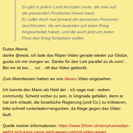
Es gibt in jedem Land korrupte Leute, die man auf
die passenden Positionen hieven kann.
Es sollte doch mal jemand die deutschen Personen
durchforsten, die am lautesten auf einen Krieg
hingearbeitet haben, und die auch jetzt um jeden
Preis den Krieg fortsetzen wollen.
Guten Abend,
danke @eesti, ich lade das Röper-Video gerade wieder zur Glotze,
gucke ich mir morgen an. Danke für den Link parallel zu vk.com/...
Bei mir ist bei ... .ru/... oft das Video geblockt.
Zum Abendessen haben wir uns
dieses
Video angesehen.
Ich kannte den Mann als Held der - ich sage mal - woken
community. Scheint vorbei zu sein, in Ungnade gefallen, denn er
hat sich erlaubt, die Israelische Regierung (und Co.) zu kritisieren,
bitte schnell runterladen+angucken, da Klage gegen das Video
läuft.
Quelle meiner informationen:
https://www.20min.ch/story/comedian-
wehrt-sich-kaya-yanar-wird-wegen-nahost-video-angez...