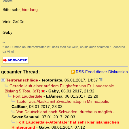
Views
Bitte sehr,
hier lang.
Viele Grüße
Gaby
--
"Das Dumme an Internetzitaten ist, dass man nie weiß, ob sie auch stimmen." Leonardo
da Vinci
antworten
gesamter Thread:
RSS-Feed dieser Diskussion
Terroranschläge
-
teotorriate
,
06.01.2017, 14:37
Gerade läuft einer auf dem Flughafen von Ft. Lauderdale.
Bislang 5 Tote. (oT)
-
Gaby
,
06.01.2017, 21:32
Fort Lauderdale
-
EfÃ­mera
,
06.01.2017, 22:28
Taeter aus Alaska mit Zwischenstop in Minneapolis
-
CalBaer
,
06.01.2017, 23:03
Von Deutschland nach Schweden: durchaus möglich
-
SevenSamurai
,
07.01.2017, 20:03
Fort Lauderdale-Attentäter hat sehr klar islamischen
Hintergrund
-
Gaby
,
08.01.2017, 07:12