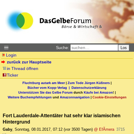
Suche:
Los
Login
zurück zur Hauptseite
in Thread öffnen
Ticker
Fluchtburg autark am Meer
|
Zum Tode Jürgen Küßners
|
Bücher vom Kopp-Verlag |
Datenschutzerklärung
Unterstützen Sie das Gelbe Forum
durch
Käufe bei Amazon
! |
Weitere Buchempfehlungen
und
Amazonnavigation
|
Cookie-Einstellungen
Fort Lauderdale-Attentäter hat sehr klar islamischen
Hintergrund
Gaby
,
Sonntag, 08.01.2017, 07:12
(vor 3500 Tagen)
@ EfÃ­mera
3715