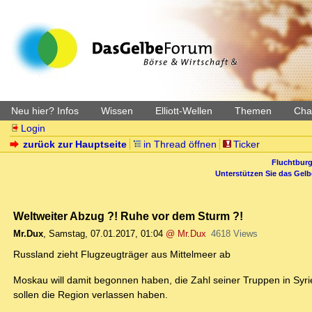
Neu hier? Infos
Wissen
Elliott-Wellen
Themen
Char
Login
zurück zur Hauptseite
in Thread öffnen
Ticker
Fluchtburg
Unterstützen Sie das Gel
Weltweiter Abzug ?! Ruhe vor dem Sturm ?!
Mr.Dux
,
Samstag, 07.01.2017, 01:04
@ Mr.Dux
4618 Views
Russland zieht Flugzeugträger aus Mittelmeer ab
Moskau will damit begonnen haben, die Zahl seiner Truppen in Syri
sollen die Region verlassen haben.