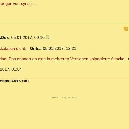
raeger-von-syrisch...
.Dux
,
05.01.2017, 00:10
kalation dient,
-
Griba
,
05.01.2017, 12:21
ine. Das erinnert an eine in mehreren Versionen kolportierte Attacke
-
.2017, 01:04
strierte, 3391 Gäste)
powered by my little forum