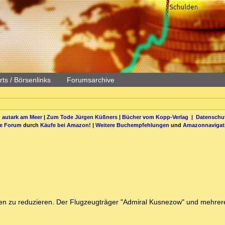
ts / Börsenlinks
Forumsarchive
 autark am Meer
|
Zum Tode Jürgen Küßners
|
Bücher vom Kopp-Verlag |
Datenschut
be Forum
durch
Käufe bei Amazon
! |
Weitere Buchempfehlungen
und
Amazonnavigat
en zu reduzieren. Der Flugzeugträger "Admiral Kusnezow" und mehrere