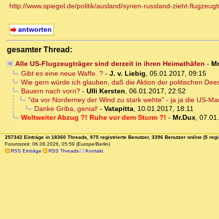
http://www.spiegel.de/politik/ausland/syrien-russland-zieht-flugzeugt
antworten
gesamter Thread:
Alle US-Flugzeugträger sind derzeit in ihren Heimathäfen
-
Mr
Gibt es eine neue Waffe..?
-
J. v. Liebig
,
05.01.2017, 09:15
Wie gern würde ich glauben, daß die Aktion der politischen Dees
Bauern nach vorn?
-
Ulli Kersten
,
06.01.2017, 22:52
"da vor Norderney der Wind zu stark wehte" - ja ja die US-Mar
Danke Griba, genial!
-
Vatapitta
,
10.01.2017, 18:11
Weltweiter Abzug ?! Ruhe vor dem Sturm ?!
-
Mr.Dux
,
07.01
257342 Einträge in 18360 Threads, 975 registrierte Benutzer, 3396 Benutzer online (5 regi
Forumszeit: 06.08.2026, 05:59 (Europe/Berlin)
RSS Einträge
RSS Threads
Kontakt