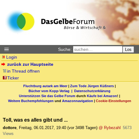
Suche:
Los
Login
zurück zur Hauptseite
in Thread öffnen
Ticker
Fluchtburg autark am Meer
|
Zum Tode Jürgen Küßners
|
Bücher vom Kopp-Verlag |
Datenschutzerklärung
Unterstützen Sie das Gelbe Forum
durch
Käufe bei Amazon
! |
Weitere Buchempfehlungen
und
Amazonnavigation
|
Cookie-Einstellungen
Toll, was es alles gibt und ...
dottore
,
Freitag, 06.01.2017, 19:40
(vor 3498 Tagen)
@ Rybezahl
5673
Views