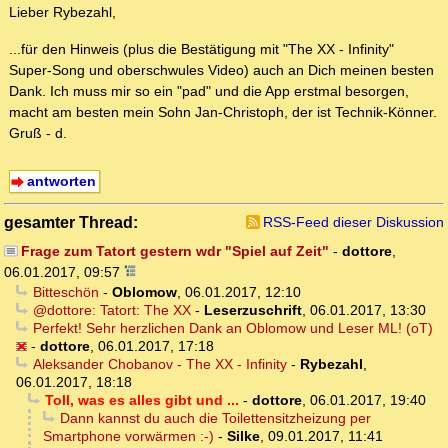
Lieber Rybezahl,
...für den Hinweis (plus die Bestätigung mit "The XX - Infinity"
Super-Song und oberschwules Video) auch an Dich meinen besten
Dank. Ich muss mir so ein "pad" und die App erstmal besorgen,
macht am besten mein Sohn Jan-Christoph, der ist Technik-Könner.
Gruß - d.
antworten
gesamter Thread:
RSS-Feed dieser Diskussion
Frage zum Tatort gestern wdr "Spiel auf Zeit"
-
dottore
,
06.01.2017, 09:57
Bitteschön
-
Oblomow
,
06.01.2017, 12:10
@dottore: Tatort: The XX
-
Leserzuschrift
,
06.01.2017, 13:30
Perfekt! Sehr herzlichen Dank an Oblomow und Leser ML! (oT)
-
dottore
,
06.01.2017, 17:18
Aleksander Chobanov - The XX - Infinity
-
Rybezahl
,
06.01.2017, 18:18
Toll, was es alles gibt und ...
-
dottore
,
06.01.2017, 19:40
Dann kannst du auch die Toilettensitzheizung per
Smartphone vorwärmen :-)
-
Silke
,
09.01.2017, 11:41