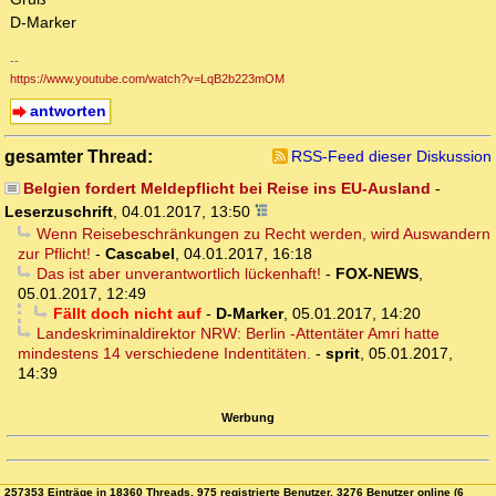
D-Marker
--
https://www.youtube.com/watch?v=LqB2b223mOM
antworten
gesamter Thread:
RSS-Feed dieser Diskussion
Belgien fordert Meldepflicht bei Reise ins EU-Ausland
-
Leserzuschrift
,
04.01.2017, 13:50
Wenn Reisebeschränkungen zu Recht werden, wird Auswandern
zur Pflicht!
-
Cascabel
,
04.01.2017, 16:18
Das ist aber unverantwortlich lückenhaft!
-
FOX-NEWS
,
05.01.2017, 12:49
Fällt doch nicht auf
-
D-Marker
,
05.01.2017, 14:20
Landeskriminaldirektor NRW: Berlin -Attentäter Amri hatte
mindestens 14 verschiedene Indentitäten.
-
sprit
,
05.01.2017,
14:39
Werbung
257353 Einträge in 18360 Threads, 975 registrierte Benutzer, 3276 Benutzer online (6