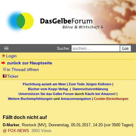
Suche:
Los
Login
zurück zur Hauptseite
in Thread öffnen
Ticker
Fluchtburg autark am Meer
|
Zum Tode Jürgen Küßners
|
Bücher vom Kopp-Verlag |
Datenschutzerklärung
Unterstützen Sie das Gelbe Forum
durch
Käufe bei Amazon
! |
Weitere Buchempfehlungen
und
Amazonnavigation
|
Cookie-Einstellungen
Fällt doch nicht auf
D-Marker
,
Rostock (MV)
,
Donnerstag, 05.01.2017, 14:20
(vor 3500 Tagen)
@ FOX-NEWS
3950 Views