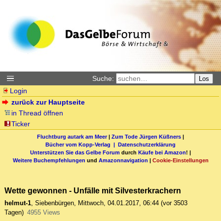
Suche:
Los
Login
zurück zur Hauptseite
in Thread öffnen
Ticker
Fluchtburg autark am Meer
|
Zum Tode Jürgen Küßners
|
Bücher vom Kopp-Verlag |
Datenschutzerklärung
Unterstützen Sie das Gelbe Forum
durch
Käufe bei Amazon
! |
Weitere Buchempfehlungen
und
Amazonnavigation
|
Cookie-Einstellungen
Wette gewonnen - Unfälle mit Silvesterkrachern
helmut-1
,
Siebenbürgen
,
Mittwoch, 04.01.2017, 06:44
(vor 3503
Tagen)
4955 Views