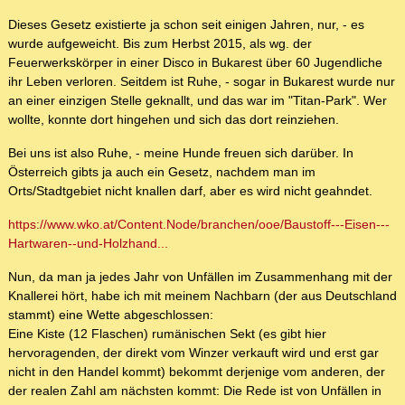
Dieses Gesetz existierte ja schon seit einigen Jahren, nur, - es
wurde aufgeweicht. Bis zum Herbst 2015, als wg. der
Feuerwerkskörper in einer Disco in Bukarest über 60 Jugendliche
ihr Leben verloren. Seitdem ist Ruhe, - sogar in Bukarest wurde nur
an einer einzigen Stelle geknallt, und das war im "Titan-Park". Wer
wollte, konnte dort hingehen und sich das dort reinziehen.
Bei uns ist also Ruhe, - meine Hunde freuen sich darüber. In
Österreich gibts ja auch ein Gesetz, nachdem man im
Orts/Stadtgebiet nicht knallen darf, aber es wird nicht geahndet.
https://www.wko.at/Content.Node/branchen/ooe/Baustoff---Eisen---
Hartwaren--und-Holzhand...
Nun, da man ja jedes Jahr von Unfällen im Zusammenhang mit der
Knallerei hört, habe ich mit meinem Nachbarn (der aus Deutschland
stammt) eine Wette abgeschlossen:
Eine Kiste (12 Flaschen) rumänischen Sekt (es gibt hier
hervoragenden, der direkt vom Winzer verkauft wird und erst gar
nicht in den Handel kommt) bekommt derjenige vom anderen, der
der realen Zahl am nächsten kommt: Die Rede ist von Unfällen in