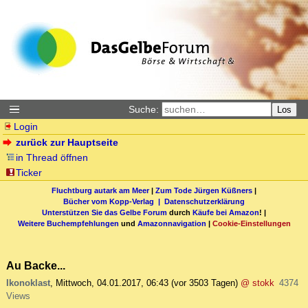
Suche:
Los
Login
zurück zur Hauptseite
in Thread öffnen
Ticker
Fluchtburg autark am Meer
|
Zum Tode Jürgen Küßners
|
Bücher vom Kopp-Verlag |
Datenschutzerklärung
Unterstützen Sie das Gelbe Forum
durch
Käufe bei Amazon
! |
Weitere Buchempfehlungen
und
Amazonnavigation
|
Cookie-Einstellungen
Au Backe...
Ikonoklast
,
Mittwoch, 04.01.2017, 06:43
(vor 3503 Tagen)
@ stokk
4374
Views