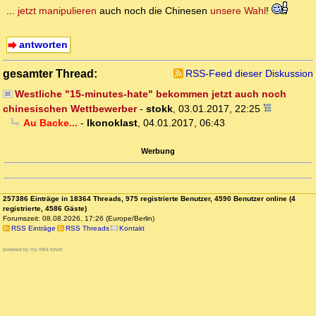
...
jetzt manipulieren
auch noch die Chinesen
unsere Wahl
!
antworten
gesamter Thread:
RSS-Feed dieser Diskussion
Westliche "15-minutes-hate" bekommen jetzt auch noch
chinesischen Wettbewerber
-
stokk
,
03.01.2017, 22:25
Au Backe...
-
Ikonoklast
,
04.01.2017, 06:43
Werbung
257386 Einträge in 18364 Threads, 975 registrierte Benutzer, 4590 Benutzer online (4
registrierte, 4586 Gäste)
Forumszeit: 08.08.2026, 17:26 (Europe/Berlin)
RSS Einträge
RSS Threads
Kontakt
powered by my little forum