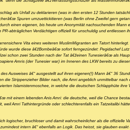
 â€“ denn die Schlagzeile â€žVerfassungsschützer als Massenmörder
hlag als Unfall zu deklarieren (was in den ersten 12 Stunden tatsächl
herâ€œ Spuren umzuettickitieren (was Berlin ohne Zweifel gern getan 
n durch einen eigenen, bis heute um Anonymität nachsuchenden Mann e
PR-abträglichen Verdächtigen offiziell für unschuldig und entliessen ih
arrensichere Vita eines weiteren MuslimMigranten am Tatort hinterlegt
en würde wurde diese â€žBombeâ€œ sofort ferngezündet: Pegidachef Lu
Polizei schon zwei Stunden nach der Tat â€žeinen Tunesierâ€œ als Haup
ispapiere Amris (der Tunesier war) im Inneren des LKW bereits zu dies
 des Ausweises â€“ ausgestellt auf ihren eigenen(!) Mann â€“ 36 Stund
en die Strippenzieher Bilder nach, die Amri angeblich unmittelbar nac
ierten Islamistenmoschee, in welche die deutschen Schlapphüte ihre V
€œ mit einem lebenden Anis Amri: die deutsche, weil die Chance besta
, weil Amri Tathintergründe oder schlechterenfalls ein Tatzeitalibi hätt
 logischer, bruchloser und damit wahrscheinlicher als die offizielle Va
zumindest intern â€“ ebenfalls an Logik. Das heisst, sie glauben exakt