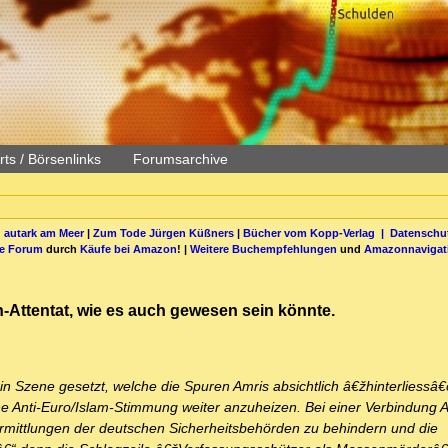
ts / Börsenlinks
Forumsarchive
 autark am Meer
|
Zum Tode Jürgen Küßners
|
Bücher vom Kopp-Verlag |
Datenschut
be Forum
durch
Käufe bei Amazon
! |
Weitere Buchempfehlungen
und
Amazonnavigat
-Attentat, wie es auch gewesen sein könnte.
n Szene gesetzt, welche die Spuren Amris absichtlich â€žhinterliess
he Anti-Euro/Islam-Stimmung weiter anzuheizen. Bei einer Verbindung 
Ermittlungen der deutschen Sicherheitsbehörden zu behindern und die