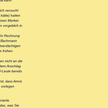
â€œ kann
ich versucht
hätte) hatten
inen Merkel-
n vorgeblich in
. In Rechnung
tz Bachmann
tverdächtigen
em frühen
en nicht an die
h dem Anschlag
-Leute bereits
nd, dass Amris
e vorlegen
riante.
 das, was Sie