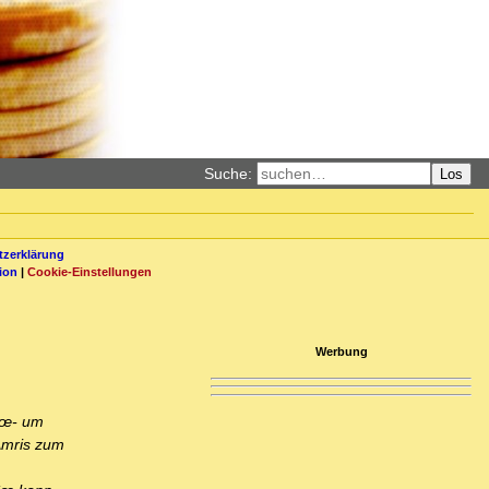
Suche:
Los
zerklärung
ion
|
Cookie-Einstellungen
Werbung
â€œ- um
Amris zum