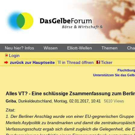
Neu hier? Infos
Wissen
Elliott-Wellen
Themen
Char
Login
zurück zur Hauptseite
in Thread öffnen
Ticker
Fluchtburg
Unterstützen Sie das Gel
Alles VT? - Eine schlüssige Zsammenfassung zum Berlin
Griba
,
Dunkeldeutschland
,
Montag, 02.01.2017, 10:41
5610 Views
Zitat:
1. Der Berliner Anschlag wurde von einer EU-gegnerischen Gruppe i
Merkels Asylpolitik zu brandmarken und damit die zentraleuropäisc
Verfassungsschutz ergab sich damit zugleich die Gelegenheit, die 