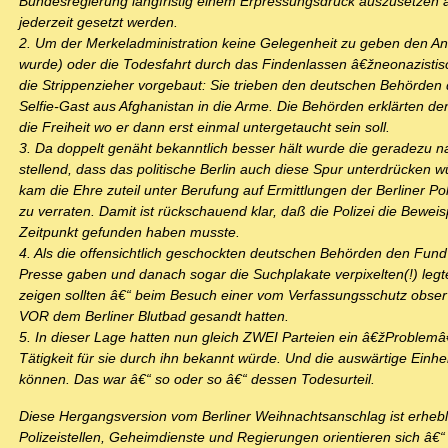
Bundesregierung langfristig einem Erpressungsdruck auszusetzen
jederzeit gesetzt werden.
2. Um der Merkeladministration keine Gelegenheit zu geben den Ansc
wurde) oder die Todesfahrt durch das Findenlassen â€žneonazistisc
die Strippenzieher vorgebaut: Sie trieben den deutschen Behörde
Selfie-Gast aus Afghanistan in die Arme. Die Behörden erklärten den 
die Freiheit wo er dann erst einmal untergetaucht sein soll.
3. Da doppelt genäht bekanntlich besser hält wurde die geradezu n
stellend, dass das politische Berlin auch diese Spur unterdrück
kam die Ehre zuteil unter Berufung auf Ermittlungen der Berliner 
zu verraten. Damit ist rückschauend klar, daß die Polizei die Bewe
Zeitpunkt gefunden haben musste.
4. Als die offensichtlich geschockten deutschen Behörden den Fund
Presse gaben und danach sogar die Suchplakate verpixelten(!) legt
zeigen sollten â€“ beim Besuch einer vom Verfassungsschutz observ
VOR dem Berliner Blutbad gesandt hatten.
5. In dieser Lage hatten nun gleich ZWEI Parteien ein â€žProblemâ
Tätigkeit für sie durch ihn bekannt würde. Und die auswärtige Einheit
können. Das war â€“ so oder so â€“ dessen Todesurteil.
Diese Hergangsversion vom Berliner Weihnachtsanschlag ist erheblich
Polizeistellen, Geheimdienste und Regierungen orientieren sich â€“ 