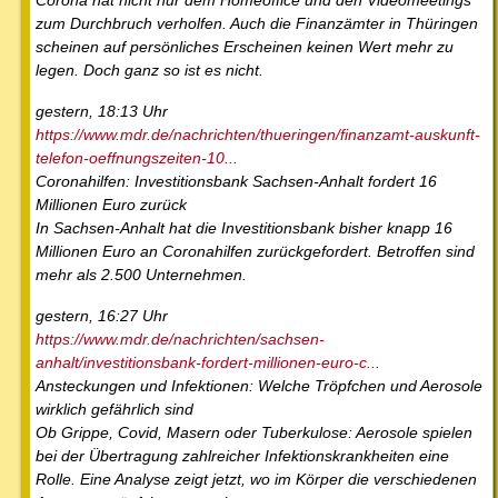
Corona hat nicht nur dem Homeoffice und den Videomeetings
zum Durchbruch verholfen. Auch die Finanzämter in Thüringen
scheinen auf persönliches Erscheinen keinen Wert mehr zu
legen. Doch ganz so ist es nicht.
gestern, 18:13 Uhr
https://www.mdr.de/nachrichten/thueringen/finanzamt-auskunft-
telefon-oeffnungszeiten-10...
Coronahilfen: Investitionsbank Sachsen-Anhalt fordert 16
Millionen Euro zurück
In Sachsen-Anhalt hat die Investitionsbank bisher knapp 16
Millionen Euro an Coronahilfen zurückgefordert. Betroffen sind
mehr als 2.500 Unternehmen.
gestern, 16:27 Uhr
https://www.mdr.de/nachrichten/sachsen-
anhalt/investitionsbank-fordert-millionen-euro-c...
Ansteckungen und Infektionen: Welche Tröpfchen und Aerosole
wirklich gefährlich sind
Ob Grippe, Covid, Masern oder Tuberkulose: Aerosole spielen
bei der Übertragung zahlreicher Infektionskrankheiten eine
Rolle. Eine Analyse zeigt jetzt, wo im Körper die verschiedenen