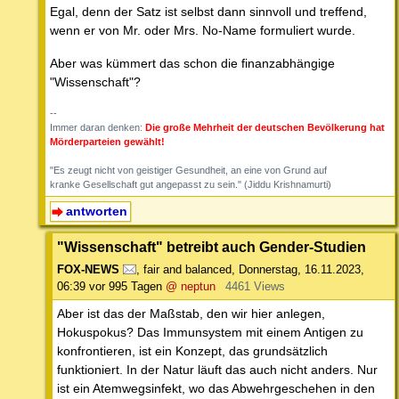
Egal, denn der Satz ist selbst dann sinnvoll und treffend,
wenn er von Mr. oder Mrs. No-Name formuliert wurde.
Aber was kümmert das schon die finanzabhängige
"Wissenschaft"?
--
Immer daran denken:
Die große Mehrheit der deutschen Bevölkerung hat
Mörderparteien gewählt!
"Es zeugt nicht von geistiger Gesundheit, an eine von Grund auf
kranke Gesellschaft gut angepasst zu sein." (Jiddu Krishnamurti)
antworten
"Wissenschaft" betreibt auch Gender-Studien
FOX-NEWS
,
fair and balanced
,
Donnerstag, 16.11.2023,
06:39
vor 995 Tagen
@ neptun
4461 Views
Aber ist das der Maßstab, den wir hier anlegen,
Hokuspokus? Das Immunsystem mit einem Antigen zu
konfrontieren, ist ein Konzept, das grundsätzlich
funktioniert. In der Natur läuft das auch nicht anders. Nur
ist ein Atemwegsinfekt, wo das Abwehrgeschehen in den