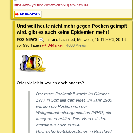
--
https://www.youtube.com/watch?v=LqB2b223mOM
antworten
Und weil heute nicht mehr gegen Pocken geimpft
wird, gibt es auch keine Epidemien mehr!
FOX-NEWS
,
fair and balanced
,
Mittwoch, 15.11.2023, 20:13
vor 996 Tagen
@ D-Marker
4600 Views
Oder vielleicht war es doch anders?
Der letzte Pockenfall wurde im Oktober
1977 in Somalia gemeldet. Im Jahr 1980
wurden die Pocken von der
Weltgesundheitsorganisation (WHO) als
ausgerottet erklärt. Das Virus existiert
offiziell nur noch in zwei
Hochsicherheitslaboratorien in Russland