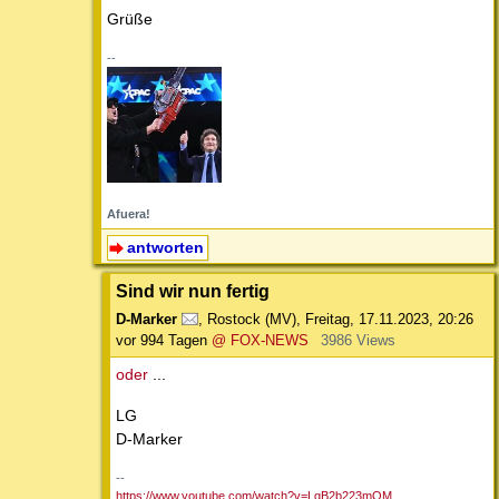
Grüße
--
Afuera!
antworten
Sind wir nun fertig
D-Marker
,
Rostock (MV)
,
Freitag, 17.11.2023, 20:26
vor 994 Tagen
@ FOX-NEWS
3986 Views
oder
...
LG
D-Marker
--
https://www.youtube.com/watch?v=LqB2b223mOM