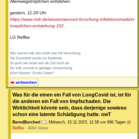
Atemwegströpfchen entstehen.
gestern, 11:20 Uhr
https://www.mdr.de/wissen/aerosol-forschung-infektionsmedizin-
troepfchen-entstehung-102...
LG Reffke
--
Wer warnen will, den straft man mit Verachtung.
Die Dummheit wurde zur Epidemie.
So groß wie heute war die Zeit noch nie.
Ein Volk versinkt in geistiger Umnachtung.
Erich Kästner "Große Zeiten"
antworten
Was für die einen ein Fall von LongCovid ist, ist für
die anderen ein Fall von Impfschaden. Die
Wirklichkeit könnte sein, dass derjenige sowieso
schon eine latente Schädigung hatte. owT
BerndBorchert
,
Mittwoch, 15.11.2023, 11:58
vor 996 Tagen
@
Reffke
4684 Views
.