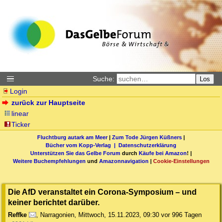
Suche:
Los
Login
zurück zur Hauptseite
linear
Ticker
Fluchtburg autark am Meer
|
Zum Tode Jürgen Küßners
|
Bücher vom Kopp-Verlag |
Datenschutzerklärung
Unterstützen Sie das Gelbe Forum
durch
Käufe bei Amazon
! |
Weitere Buchempfehlungen
und
Amazonnavigation
|
Cookie-Einstellungen
Die AfD veranstaltet ein Corona-Symposium – und
keiner berichtet darüber.
Reffke
,
Narragonien
,
Mittwoch, 15.11.2023, 09:30
vor 996 Tagen