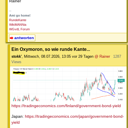
Rainer
--
Ami go home!
RundeKante
WikiMANNia
WGvdL Forum
antworten
Ein Oxymoron, so wie runde Kante...
stokk'
,
Mittwoch, 08.07.2026, 13:05
vor 29 Tagen
@ Rainer
1287
Views
https://tradingeconomics.com/finland/government-bond-yield
Japan:
https://tradingeconomics.com/japan/government-bond-
yield