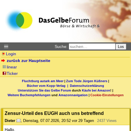
Suche:
Los
Login
zurück zur Hauptseite
linear
Ticker
Fluchtburg autark am Meer
|
Zum Tode Jürgen Küßners
|
Bücher vom Kopp-Verlag |
Datenschutzerklärung
Unterstützen Sie das Gelbe Forum
durch
Käufe bei Amazon
! |
Weitere Buchempfehlungen
und
Amazonnavigation
|
Cookie-Einstellungen
Zensur-Urteil des EUGH auch uns betreffend
Dieter
,
Dienstag, 07.07.2026, 20:52
vor 29 Tagen
2437 Views
Hallo,