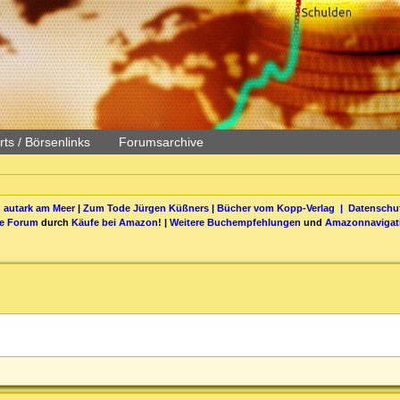
ts / Börsenlinks
Forumsarchive
 autark am Meer
|
Zum Tode Jürgen Küßners
|
Bücher vom Kopp-Verlag |
Datenschut
be Forum
durch
Käufe bei Amazon
! |
Weitere Buchempfehlungen
und
Amazonnavigat