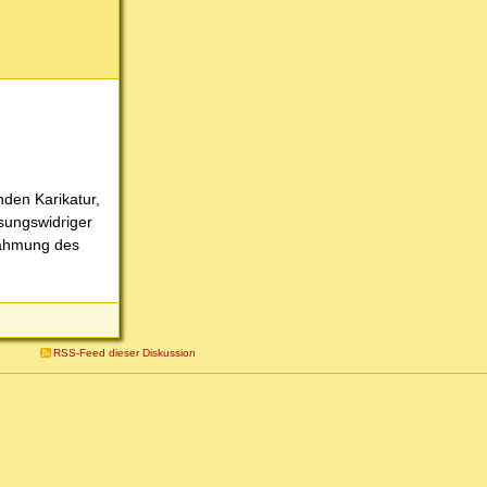
nden Karikatur,
sungswidriger
nahmung des
RSS-Feed dieser Diskussion