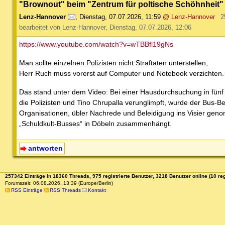
"Brownout" beim "Zentrum für poltische Schöhnheit"
Lenz-Hannover
,
Dienstag, 07.07.2026, 11:59
@ Lenz-Hannover
2
bearbeitet von Lenz-Hannover, Dienstag, 07.07.2026, 12:06
https://www.youtube.com/watch?v=wTBBfl19gNs
Man sollte einzelnen Polizisten nicht Straftaten unterstellen,
Herr Ruch muss vorerst auf Computer und Notebook verzichten.
Das stand unter dem Video: Bei einer Hausdurchsuchung in fünf 
die Polizisten und Tino Chrupalla verunglimpft, wurde der Bus
Organisationen, übler Nachrede und Beleidigung ins Visier gen
„Schuldkult-Busses“ in Döbeln zusammenhängt.
antworten
257342 Einträge in 18360 Threads, 975 registrierte Benutzer, 3218 Benutzer online (10 reg
Forumszeit: 06.08.2026, 13:39 (Europe/Berlin)
RSS Einträge
RSS Threads
Kontakt