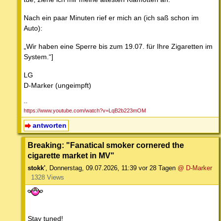
Nach ein paar Minuten rief er mich an (ich saß schon im
Auto):
„Wir haben eine Sperre bis zum 19.07. für Ihre Zigaretten im
System.“]
LG
D-Marker (ungeimpft)
--
https://www.youtube.com/watch?v=LqB2b223mOM
antworten
Breaking: "Fanatical smoker cornered the
cigarette market in MV"
stokk'
,
Donnerstag, 09.07.2026, 11:39
vor 28 Tagen
@ D-Marker
1328 Views
Stay tuned!