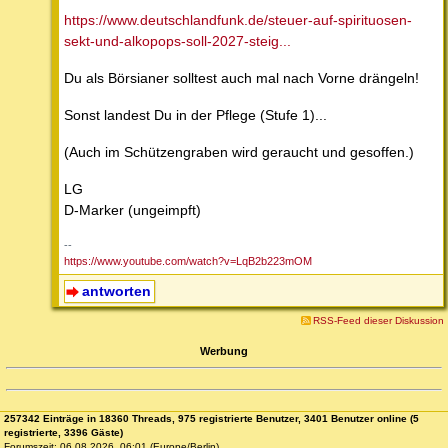
https://www.deutschlandfunk.de/steuer-auf-spirituosen-
sekt-und-alkopops-soll-2027-steig...
Du als Börsianer solltest auch mal nach Vorne drängeln!
Sonst landest Du in der Pflege (Stufe 1)...
(Auch im Schützengraben wird geraucht und gesoffen.)
LG
D-Marker (ungeimpft)
--
https://www.youtube.com/watch?v=LqB2b223mOM
antworten
RSS-Feed dieser Diskussion
Werbung
257342 Einträge in 18360 Threads, 975 registrierte Benutzer, 3401 Benutzer online (5
registrierte, 3396 Gäste)
Forumszeit: 06.08.2026, 06:01 (Europe/Berlin)