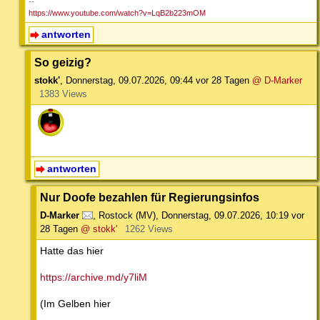
--
https://www.youtube.com/watch?v=LqB2b223mOM
antworten
So geizig?
stokk'
,
Donnerstag, 09.07.2026, 09:44
vor 28 Tagen
@ D-Marker
1383 Views
antworten
Nur Doofe bezahlen für Regierungsinfos
D-Marker
,
Rostock (MV)
,
Donnerstag, 09.07.2026, 10:19
vor
28 Tagen
@ stokk'
1262 Views
Hatte das hier
https://archive.md/y7liM
(Im Gelben hier