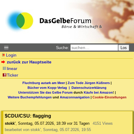
Suche:
Los
Login
zurück zur Hauptseite
linear
Ticker
Fluchtburg autark am Meer
|
Zum Tode Jürgen Küßners
|
Bücher vom Kopp-Verlag |
Datenschutzerklärung
Unterstützen Sie das Gelbe Forum
durch
Käufe bei Amazon
! |
Weitere Buchempfehlungen
und
Amazonnavigation
|
Cookie-Einstellungen
$CDU/CSU: flagging
stokk'
,
Sonntag, 05.07.2026, 18:39
vor 31 Tagen
4151 Views
bearbeitet von stokk', Sonntag, 05.07.2026, 19:55