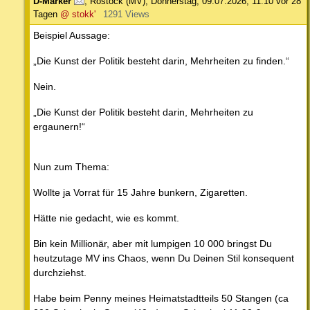
D-Marker
,
Rostock (MV)
,
Donnerstag, 09.07.2026, 11:10
vor 28
Tagen
@ stokk'
1291 Views
Beispiel Aussage:
„Die Kunst der Politik besteht darin, Mehrheiten zu finden.“
Nein.
„Die Kunst der Politik besteht darin, Mehrheiten zu
ergaunern!“
Nun zum Thema:
Wollte ja Vorrat für 15 Jahre bunkern, Zigaretten.
Hätte nie gedacht, wie es kommt.
Bin kein Millionär, aber mit lumpigen 10 000 bringst Du
heutzutage MV ins Chaos, wenn Du Deinen Stil konsequent
durchziehst.
Habe beim Penny meines Heimatstadtteils 50 Stangen (ca